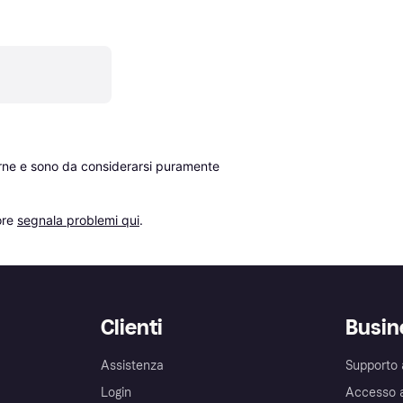
erne e sono da considerarsi puramente 
re 
segnala problemi qui
.
Clienti
Busin
Assistenza
Supporto 
Login
Accesso 