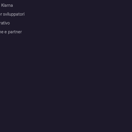
 Klarna
r sviluppatori
rativo
me e partner