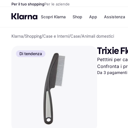
Per il tuo shopping
Per le aziende
Scopri Klarna
Shop
App
Assistenza
Klarna
/
Shopping
/
Case e Interni
/
Case
/
Animali domestici
Opzioni di pagame
Negozi
Opzioni di pagamen
Booking.c
Trixie 
Paga ora
Unieuro
Di tendenza
Paga in 3 rate
Media Wor
Petttini per ca
Paga dopo 30 giorni
eBay
Finanziamento
Zalando
Confronta i pr
Da 3 pagamenti 
Elenco negozi