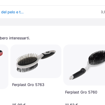
Trixie Pettine per pulci e polvere (Cane, Gatto), Cura del pelo e toelettatura
3,
ero interessarti.
Ferplast Gro 5763
Ferplast Gro 5760
15,99 €
11,62 €