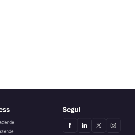
ess
Segui
aziende
aziende