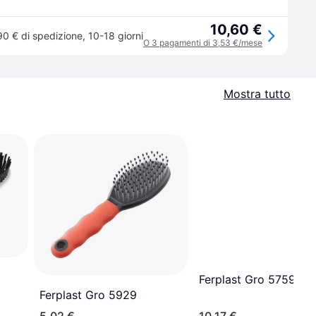
10,60 €
90 € di spedizione
,
10-18 giorni
O 3 pagamenti di 3,53 €/mese
Mostra tutto
Ferplast Gro 5759
Ferplast Gro 5929
5,02 €
10,17 €