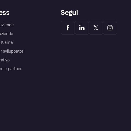
ess
Segui
aziende
aziende
 Klarna
r sviluppatori
rativo
me e partner