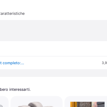
aratteristiche
Catit Design Fresh & Clear Drinking FountainLitre Set completo: Filtro fontana USB Pompa di ricambio, Accessori per ciotola
3,9
ero interessarti.