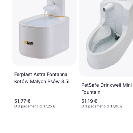
Ferplast Astra Fontanna
Kotów Małych Psów 3.5l
PetSafe Drinkwell Mini
Fountain
51,77 €
51,19 €
O 3 pagamenti di 17,25 €
O 3 pagamenti di 17,06 €