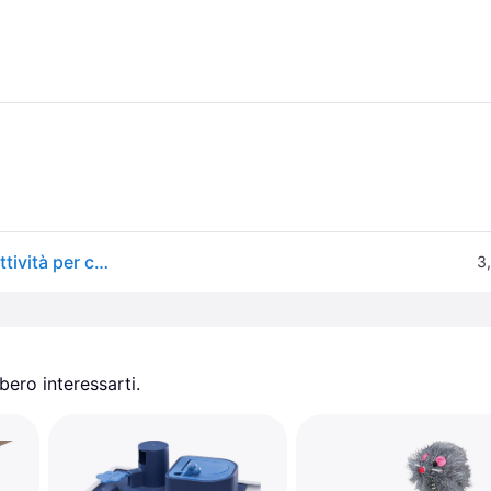
Trixie Tappeto da fiuto per le attività (Giocattolo di attività per cani), Gioco per cani
3
ero interessarti.