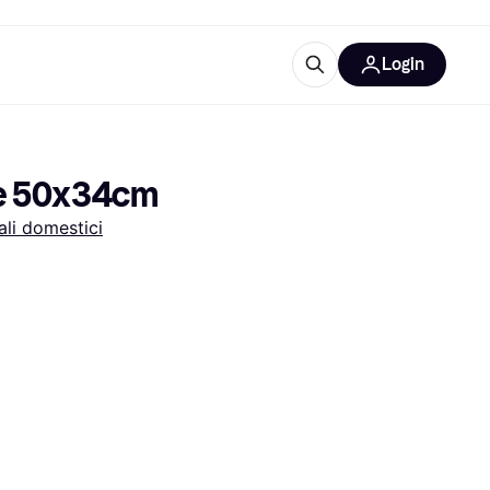
Login
Approfondimenti
ure per ufficio
re
Cos'è Klarna?
ame 50x34cm
li domestici
categorie