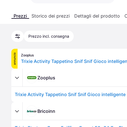
Prezzi
Storico dei prezzi
Dettagli del prodotto
C
Prezzo incl. consegna
annuncio
Zooplus
Zooplus
Bricoinn