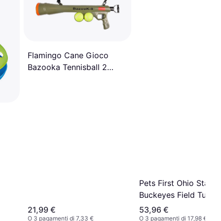
Flamingo Cane Gioco
Bazooka Tennisball 2
Palline 60 Cm
Pets First Ohio State
Buckeyes Field Tug T
21,99 €
53,96 €
O 3 pagamenti di 7,33 €
O 3 pagamenti di 17,98 €