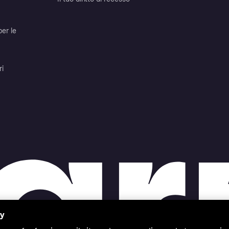
per le
ri
cy