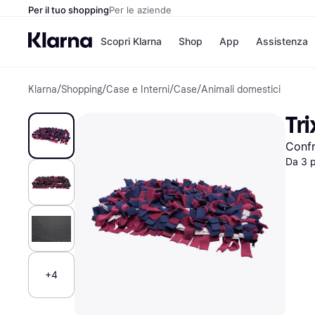
Per il tuo shopping
Per le aziende
Scopri Klarna
Shop
App
Assistenza
Klarna
/
Shopping
/
Case e Interni
/
Case
/
Animali domestici
Opzioni di pagame
Negozi
Opzioni di pagamen
Booking.c
Tr
Paga ora
Unieuro
Paga in 3 rate
Media Wor
Confr
Paga dopo 30 giorni
eBay
Finanziamento
Zalando
Da 3 p
Elenco negozi
+4