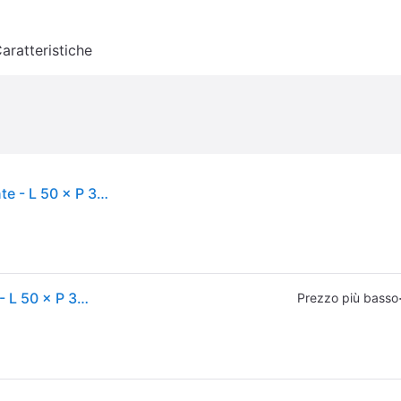
aratteristiche
Trixie Activity Tappetino Snif Snif Gioco intelligente - L 50 × P 34 cm
Trixie Activity Tappetino Snif Snif Gioco intelligente - L 50 × P 34 cm
Prezzo più basso