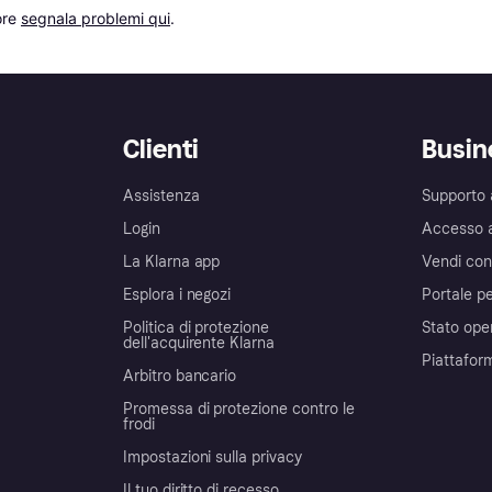
re 
segnala problemi qui
.
Clienti
Busin
Assistenza
Supporto 
Login
Accesso 
La Klarna app
Vendi con
Esplora i negozi
Portale pe
Politica di protezione
Stato ope
dell'acquirente Klarna
Piattafor
Arbitro bancario
Promessa di protezione contro le
frodi
Impostazioni sulla privacy
Il tuo diritto di recesso