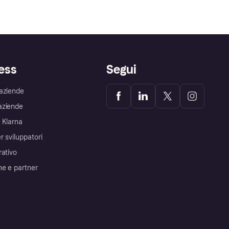
ess
Segui
aziende
aziende
 Klarna
r sviluppatori
rativo
me e partner