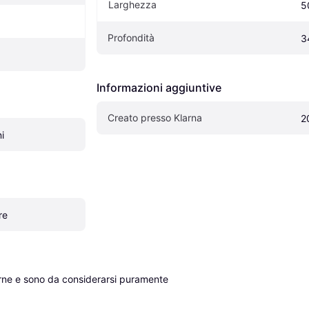
Larghezza
5
Profondità
3
Informazioni aggiuntive
Creato presso Klarna
2
i
re
erne e sono da considerarsi puramente 