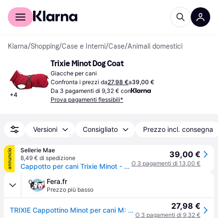
Per il tuo shopping
Per le aziende
Klarna
/
Shopping
/
Case e Interni
/
Case
/
Animali domestici
Trixie Minot Dog Coat
Giacche per cani
Confronta i prezzi da
27,98 €
a
39,00 €
Da 3 pagamenti di 9,32 € con
+
4
Prova pagamenti flessibili*
Versioni
Consigliato
Prezzo incl. consegna
Sellerie Mae
annuncio
39,00 €
8,49 € di spedizione
O 3 pagamenti di 13,00 €
Cappotto per cani Trixie Minot - Rouge
Fera.fr
Prezzo più basso
27,98 €
TRIXIE Cappottino Minot per cani M: 45 cm
O 3 pagamenti di 9,32 €