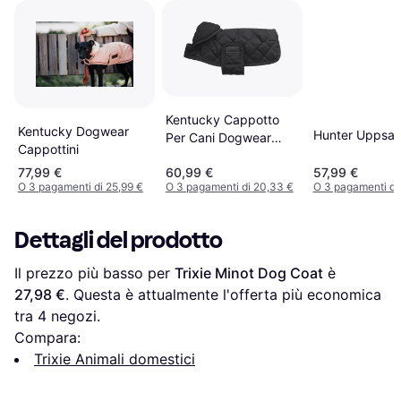
Kentucky Cappotto
Kentucky Dogwear
Hunter Uppsal
Per Cani Dogwear
Cappottini
Impermeabile
77,99 €
60,99 €
57,99 €
O 3 pagamenti di 25,99 €
O 3 pagamenti di 20,33 €
O 3 pagamenti di
Dettagli del prodotto
Il prezzo più basso per 
Trixie Minot Dog Coat
 è 
27,98 €
. Questa è attualmente l'offerta più economica 
tra 
4
 negozi.
Compara:
Trixie Animali domestici