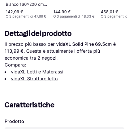
Bianco 160x200 cm
Legno Massello Pino
142,99 €
144,99 €
458,01 €
O 3 pagamenti di 47,66 €
O 3 pagamenti di 48,33 €
O 3 pagamenti di
Dettagli del prodotto
Il prezzo più basso per 
vidaXL Solid Pine 69.5cm
 è 
113,99 €
. Questa è attualmente l'offerta più 
economica tra 
2
 negozi.
Compara:
vidaXL Letti e Materassi
vidaXL Strutture letto
Caratteristiche
Prodotto