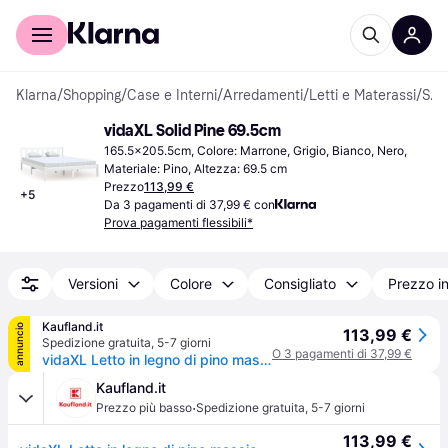
Per il tuo shopping
Per le aziende
Klarna
/
Shopping
/
Case e Interni
/
Arredamenti
/
Letti e Materassi
/
Strutture letto
vidaXL Solid Pine 69.5cm
165.5x205.5cm, Colore: Marrone, Grigio, Bianco, Nero, 
Materiale: Pino, Altezza: 69.5 cm
Prezzo
113,99 €
+
5
Da 3 pagamenti di 37,99 € con
Prova pagamenti flessibili*
Versioni
Colore
Consigliato
Prezzo i
Kaufland.it
annuncio
113,99 €
Spedizione gratuita
,
5-7 giorni
O 3 pagamenti di 37,99 €
vidaXL Letto in legno di pino massiccio 160x200 cm
Kaufland.it
·
Prezzo più basso
Spedizione gratuita
,
5-7 giorni
113,99 €