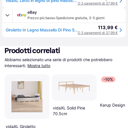
vidaXL Letto in legno di pino massiccio 160x200 cm
O 3 pagamenti di 37,99 €
eBay
·
Prezzo più basso
Spedizione gratuita
,
3-5 giorni
113,99 €
Giroletto In Legno Massello Di Pino Super King Misure/colori Diversi Vidaxl
O 3 pagamenti di 37,99 €
Prodotti correlati
Abbiamo selezionato una serie di prodotti che potrebbero 
interessarti.
Mostra tutto
-10%
Karup Design 
vidaXL Solid Pine
70.5cm
vidaXL Giroletto