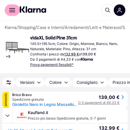
Per il tuo shopping
Per le aziende
Klarna
/
Shopping
/
Case e Interni
/
Arredamenti
/
Letti e Materassi
/
Strutture letto
vidaXL Solid Pine 31cm
145.5x195.5cm, Colore: Grigio, Marrone, Bianco, Nero, 
Naturale, Materiale: Pino, Altezza: 31 cm
Confronta i prezzi da
132,99 €
a
139,00 €
+
9
Da 3 pagamenti di 44,33 € con
Prova pagamenti flessibili*
Versioni
Colore
Consigliato
Prezzo i
Brico Bravo
annuncio
139,00 €
Spedizione gratuita
O 3 pagamenti di 46,33 €
Giroletto Nero in Legno Massello di Pino 140x190 cm
Kaufland.it
·
Prezzo più basso
Spedizione gratuita
,
5-7 giorni
132,99 €