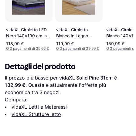
vidaXL Giroletto LED
vidaXL Giroletto
vidaXL Girolett
Nero 140x190 cm in
Bianco In Legno
Bianco 140x19
Legno Massello
Massello 140x190 cm
Legno Massell
118,99 €
119,99 €
159,99 €
O 3 pagamenti di 39,66 €
O 3 pagamenti di 39,99 €
O 3 pagamenti di
Dettagli del prodotto
Il prezzo più basso per 
vidaXL Solid Pine 31cm
 è 
132,99 €
. Questa è attualmente l'offerta più 
economica tra 
3
 negozi.
Compara:
vidaXL Letti e Materassi
vidaXL Strutture letto