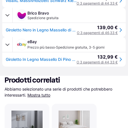
vidaXL Massivholzbett Schwarz Kiefer 140x190 cm
O 3 pagamenti di 44,33 €
Brico Bravo
Spedizione gratuita
139,00 €
Giroletto Nero in Legno Massello di Pino 140x190 cm
O 3 pagamenti di 46,33 €
eBay
·
Prezzo più basso
Spedizione gratuita
,
3-5 giorni
132,99 €
Giroletto In Legno Massello Di Pino Telaio Letto Misure/colori Diversi Vidaxl
O 3 pagamenti di 44,33 €
Prodotti correlati
Abbiamo selezionato una serie di prodotti che potrebbero 
interessarti.
Mostra tutto