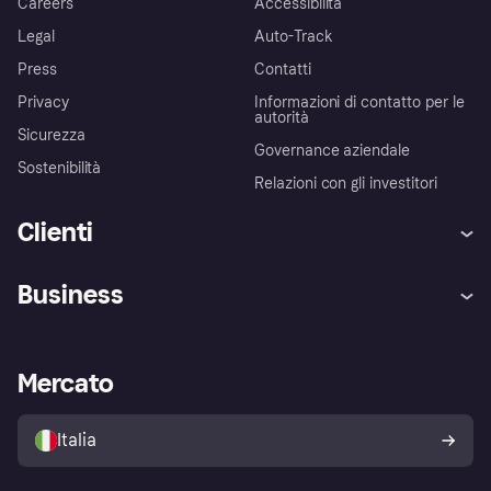
Careers
Accessibilità
Legal
Auto-Track
Press
Contatti
Privacy
Informazioni di contatto per le
autorità
Sicurezza
Governance aziendale
Sostenibilità
Relazioni con gli investitori
Clienti
Assistenza
Arbitro bancario
Business
Login
Promessa di protezione contro
le frodi
Supporto aziende
Portale per sviluppatori
La Klarna app
Impostazioni sulla privacy
Accesso aziende
Stato operativo
Mercato
Esplora i negozi
Il tuo diritto di recesso
Vendi con Klarna
Piattaforme e partner
Politica di protezione
dell'acquirente Klarna
Italia