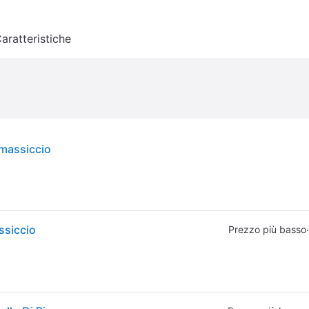
aratteristiche
 massiccio
ssiccio
·
Prezzo più basso