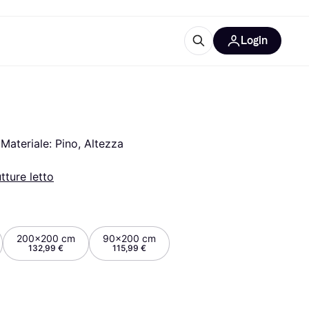
Login
Approfondimenti
ure per ufficio
re
Cos'è Klarna?
ateriale: Pino, Altezza 
tture letto
categorie
200x200 cm
90x200 cm
132,99 €
115,99 €