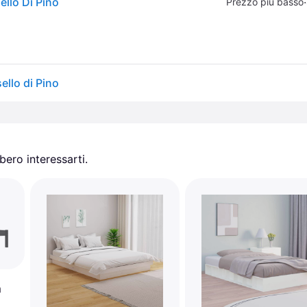
llo Di Pino
·
Prezzo più basso
llo di Pino
ero interessarti.
m