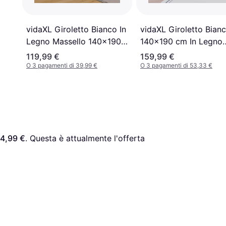
vidaXL Giroletto Bianco In
vidaXL Giroletto Bian
Legno Massello 140x190
140x190 cm In Legno
cm
Massello
119,99 €
159,99 €
O 3 pagamenti di 39,99 €
O 3 pagamenti di 53,33 €
4,99 €
. Questa è attualmente l'offerta 