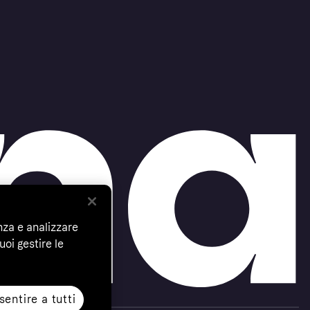
nza e analizzare
uoi gestire le
entire a tutti