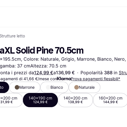
Strutture letto
nto
Acquista e confronta i prezzi
Acquisti e ricompense
Servizi bancari
Mobile
Fotografie
Attrezzat
to
om
Saldi
Cashback
Carta Klarna
Giochi e Intrattenimento
eSIM per viaggia
daXL Solid Pine 70.5cm
Salute & Bellezza
Esplora i negozi
Saldo
Telefoni & Wearable
ld
Abbigliamento
Abbonamento
Conto di risparmio
Bambini e Famiglia
x195.5cm, Colore: Naturale, Grigio, Marrone, Bianco, Nero, M
Giocattoli
Deposito flessibile
Trasporti Motorizzati
Case e Interni
Conto deposito vincolato
Giardino e Patio
 gamba: 37 cmAltezza: 70.5 cm
Audio e Video
Elettrodomestici da
onta i prezzi da
124,99 €
a
136,99 €
·
Popolarità 
388 
in 
Stru
Sport e Outdoor
Cucina
pagamenti di 41,66 €/mese con
Prova pagamenti flessibili*
Informatica
Elettrodomestici
to
Marrone
Bianco
Naturale
Fai da te
Libri, Film e Musica
Tutte le 
0x200 cm
140x190 cm
140x200 cm
160x200 cm
131,99 €
124,99 €
138,99 €
144,99 €