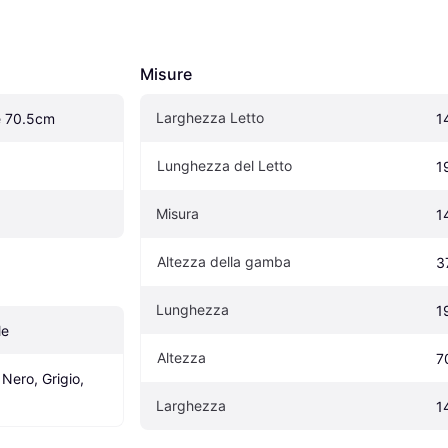
Misure
Larghezza Letto
e 70.5cm
1
Lunghezza del Letto
1
Misura
1
Altezza della gamba
3
Lunghezza
1
le
Altezza
7
Nero, Grigio, 
Larghezza
1