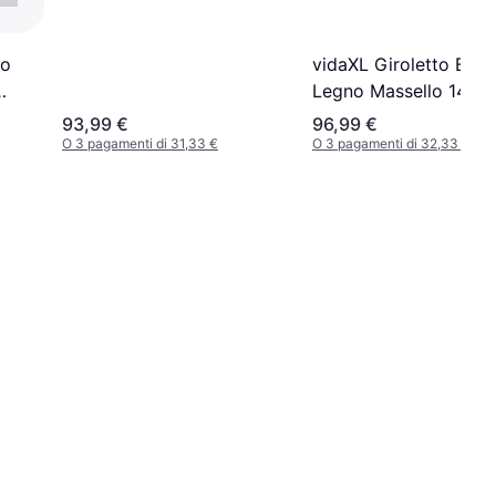
co
vidaXL Giroletto Bian
Legno Massello 140x
cm
93,99 €
96,99 €
O 3 pagamenti di 31,33 €
O 3 pagamenti di 32,33 €