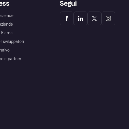
ess
Segui
aziende
aziende
 Klarna
r sviluppatori
rativo
me e partner