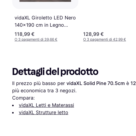
vidaXL Giroletto LED Nero
140x190 cm in Legno
Massello
118,99 €
128,99 €
O 3 pagamenti di 39,66 €
O 3 pagamenti di 42,99 €
Dettagli del prodotto
Il prezzo più basso per 
vidaXL Solid Pine 70.5cm
 è 
12
più economica tra 
3
 negozi.
Compara:
vidaXL Letti e Materassi
vidaXL Strutture letto