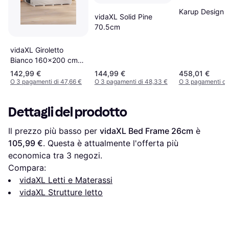
Karup Design 
vidaXL Solid Pine
70.5cm
vidaXL Giroletto
Bianco 160x200 cm
Legno Massello Pino
142,99 €
144,99 €
458,01 €
O 3 pagamenti di 47,66 €
O 3 pagamenti di 48,33 €
O 3 pagamenti di
Dettagli del prodotto
Il prezzo più basso per 
vidaXL Bed Frame 26cm
 è 
105,99 €
. Questa è attualmente l'offerta più 
economica tra 
3
 negozi.
Compara:
vidaXL Letti e Materassi
vidaXL Strutture letto