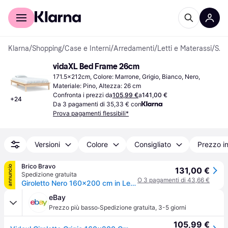
Per il tuo shopping
Per le aziende
Klarna
/
Shopping
/
Case e Interni
/
Arredamenti
/
Letti e Materassi
/
Strutture letto
vidaXL Bed Frame 26cm
171.5x212cm, Colore: Marrone, Grigio, Bianco, Nero, 
Materiale: Pino, Altezza: 26 cm
Confronta i prezzi da
105,99 €
a
141,00 €
+
24
Da 3 pagamenti di 35,33 € con
Prova pagamenti flessibili*
Versioni
Colore
Consigliato
Prezzo i
Brico Bravo
annuncio
131,00 €
Spedizione gratuita
O 3 pagamenti di 43,66 €
Giroletto Nero 160x200 cm in Legno Massello di Pino
eBay
·
Prezzo più basso
Spedizione gratuita
,
3-5 giorni
105,99 €