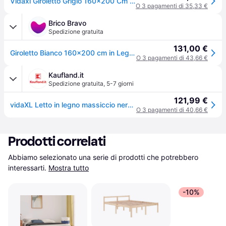
Vidaxl Giroletto Grigio 160x200 Cm In Legno Massello Di Pino
O 3 pagamenti di 35,33 €
Brico Bravo
Spedizione gratuita
131,00 €
Giroletto Bianco 160x200 cm in Legno Massello di Pino
O 3 pagamenti di 43,66 €
Kaufland.it
Spedizione gratuita
,
5-7 giorni
121,99 €
vidaXL Letto in legno massiccio nero 160x200 cm pino
O 3 pagamenti di 40,66 €
Prodotti correlati
Abbiamo selezionato una serie di prodotti che potrebbero 
interessarti.
Mostra tutto
-10%