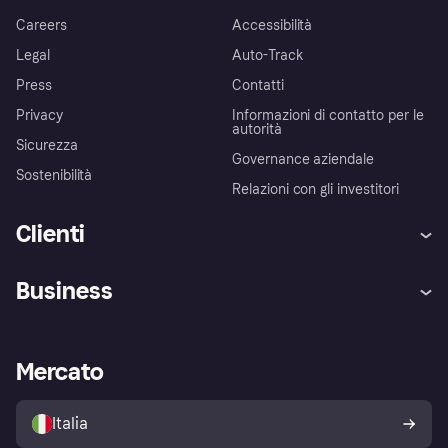
Careers
Accessibilità
Legal
Auto-Track
Press
Contatti
Privacy
Informazioni di contatto per le
autorità
Sicurezza
Governance aziendale
Sostenibilità
Relazioni con gli investitori
Clienti
Assistenza
Arbitro bancario
Business
Login
Promessa di protezione contro
le frodi
Supporto aziende
Portale per sviluppatori
La Klarna app
Impostazioni sulla privacy
Accesso aziende
Stato operativo
Mercato
Esplora i negozi
Il tuo diritto di recesso
Vendi con Klarna
Piattaforme e partner
Politica di protezione
dell'acquirente Klarna
Italia