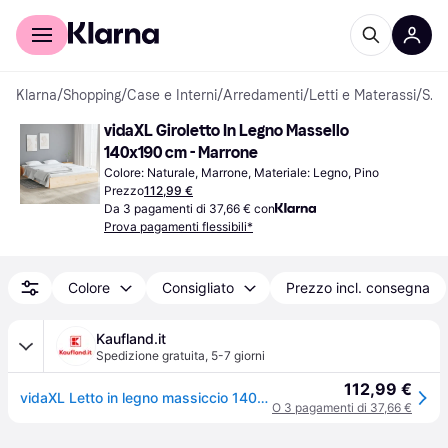
Per il tuo shopping
Per le aziende
Klarna
/
Shopping
/
Case e Interni
/
Arredamenti
/
Letti e Materassi
/
Strutture letto
vidaXL Giroletto In Legno Massello 
140x190 cm - Marrone
Colore: Naturale, Marrone, Materiale: Legno, Pino
Prezzo
112,99 €
Da 3 pagamenti di 37,66 € con
Prova pagamenti flessibili*
Colore
Consigliato
Prezzo incl. consegna
Kaufland.it
Spedizione gratuita
,
5-7 giorni
112,99 €
vidaXL Letto in legno massiccio 140x190 cm
O 3 pagamenti di 37,66 €