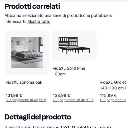
Prodotti correlati
Abbiamo selezionato una serie di prodotti che potrebbero 
interessarti.
Mostra tutto
vidaXL Solid Pine
100cm
vidaXL sonoma oak
vidaXL Girolett
140x190 cm in
Tessuto
131,99 €
138,99 €
115,99 €
O 3 pagamenti di 43,99 €
O 3 pagamenti di 46,33 €
O 3 pagamenti di
Dettagli del prodotto
Il prezzo più basso per 
vidaXL Giroletto In Legno 