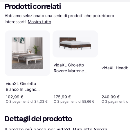
Prodotti correlati
Abbiamo selezionato una serie di prodotti che potrebbero 
interessarti.
Mostra tutto
vidaXL Giroletto
vidaXL Headb
Rovere Marrone
140x190cm in Legno
vidaXL Giroletto
Bianco In Legno
Massello 140x190 cm
102,99 €
175,99 €
240,99 €
O 3 pagamenti di 34,33 €
O 3 pagamenti di 58,66 €
O 3 pagamenti di
Dettagli del prodotto
Il prezzo più basso per 
vidaXL Giroletto Senza 