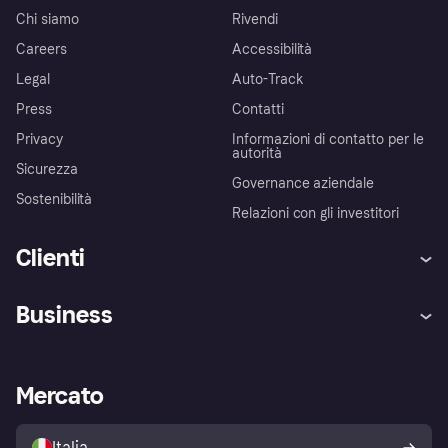
Chi siamo
Rivendi
Careers
Accessibilità
Legal
Auto-Track
Press
Contatti
Privacy
Informazioni di contatto per le
autorità
Sicurezza
Governance aziendale
Sostenibilità
Relazioni con gli investitori
Clienti
Assistenza
Arbitro bancario
Business
Login
Promessa di protezione contro
le frodi
Supporto aziende
Portale per sviluppatori
La Klarna app
Impostazioni sulla privacy
Accesso aziende
Stato operativo
Mercato
Esplora i negozi
Il tuo diritto di recesso
Vendi con Klarna
Piattaforme e partner
Politica di protezione
dell'acquirente Klarna
Italia