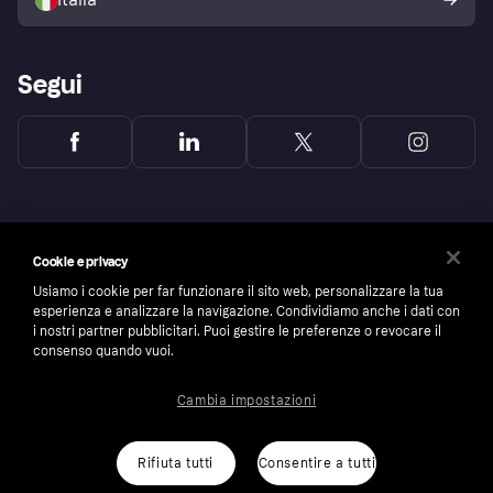
Segui
Cookie e privacy
Usiamo i cookie per far funzionare il sito web, personalizzare la tua
esperienza e analizzare la navigazione. Condividiamo anche i dati con
i nostri partner pubblicitari. Puoi gestire le preferenze o revocare il
consenso quando vuoi.
Cambia impostazioni
Copyright © 2005-2026 Klarna Bank AB (publ). Headquarters: Stockholm, Sweden. All
rights reserved. Klarna Bank AB (publ). Sveavägen 46, 111 34 Stockholm. Organization
number: 556737-0431
Rifiuta tutti
Consentire a tutti
Cookies
Klarna.com