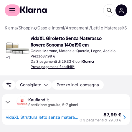
Per il tuo shopping
Per le aziende
Klarna
/
Shopping
/
Case e Interni
/
Arredamenti
/
Letti e Materassi
/
Strutture letto
vidaXL Giroletto Senza Materasso 
Rovere Sonoma 140x190 cm
Colore: Marrone, Materiale: Quercia, Legno, Acciaio
Prezzo
87,99 €
+
1
Da 3 pagamenti di 29,33 € con
Prova pagamenti flessibili*
Consigliato
Prezzo incl. consegna
Kaufland.it
Spedizione gratuita
,
5-7 giorni
87,99 €
vidaXL Struttura letto senza materasso 140x190 cm Materiale legno rovere Sonoma
O 3 pagamenti di 29,33 €