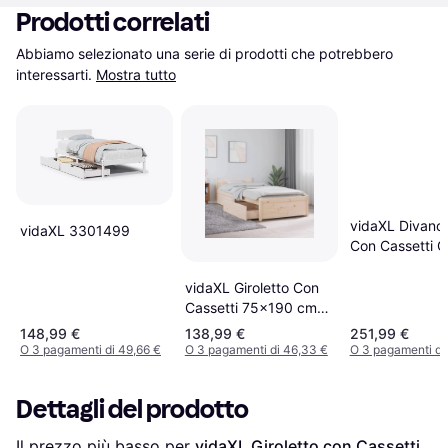
Prodotti correlati
Abbiamo selezionato una serie di prodotti che potrebbero 
interessarti.
Mostra tutto
vidaXL Divano 
vidaXL 3301499
Con Cassetti G
Cemento 75x1
vidaXL Giroletto Con
Cassetti 75x190 cm
Small Single - Marrone
148,99 €
138,99 €
251,99 €
O 3 pagamenti di 49,66 €
O 3 pagamenti di 46,33 €
O 3 pagamenti di
Dettagli del prodotto
Il prezzo più basso per 
vidaXL Giroletto con Cassetti 