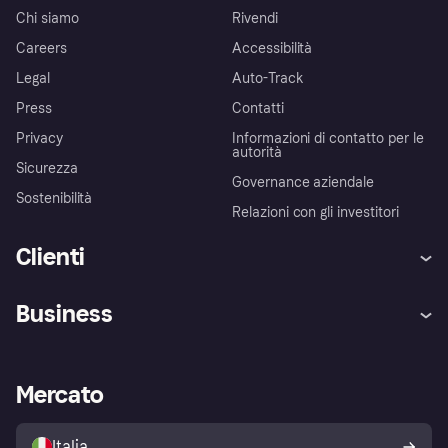
Chi siamo
Rivendi
Careers
Accessibilità
Legal
Auto-Track
Press
Contatti
Privacy
Informazioni di contatto per le
autorità
Sicurezza
Governance aziendale
Sostenibilità
Relazioni con gli investitori
Clienti
Assistenza
Arbitro bancario
Business
Login
Promessa di protezione contro
le frodi
Supporto aziende
Portale per sviluppatori
La Klarna app
Impostazioni sulla privacy
Accesso aziende
Stato operativo
Mercato
Esplora i negozi
Il tuo diritto di recesso
Vendi con Klarna
Piattaforme e partner
Politica di protezione
dell'acquirente Klarna
Italia