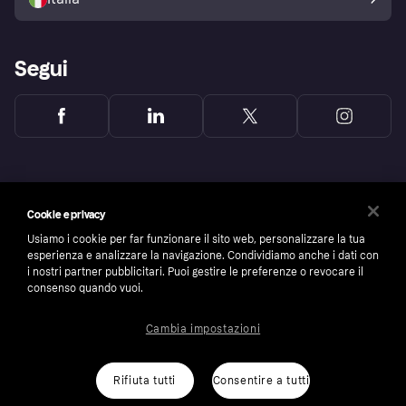
Segui
Cookie e privacy
Usiamo i cookie per far funzionare il sito web, personalizzare la tua
esperienza e analizzare la navigazione. Condividiamo anche i dati con
i nostri partner pubblicitari. Puoi gestire le preferenze o revocare il
consenso quando vuoi.
Cambia impostazioni
Copyright © 2005-2026 Klarna Bank AB (publ). Headquarters: Stockholm, Sweden. All
rights reserved. Klarna Bank AB (publ). Sveavägen 46, 111 34 Stockholm. Organization
number: 556737-0431
Rifiuta tutti
Consentire a tutti
Cookies
Klarna.com