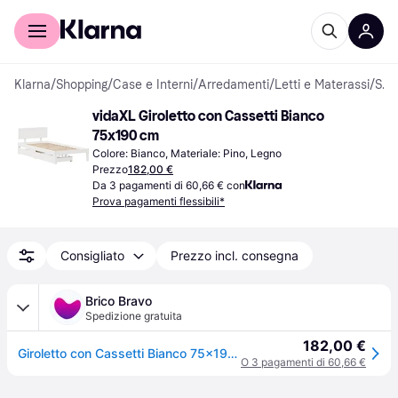
Per il tuo shopping
Per le aziende
Klarna
/
Shopping
/
Case e Interni
/
Arredamenti
/
Letti e Materassi
/
Strutture letto
vidaXL Giroletto con Cassetti Bianco 
75x190 cm
Colore: Bianco, Materiale: Pino, Legno
Prezzo
182,00 €
Da 3 pagamenti di 60,66 € con
Prova pagamenti flessibili*
Consigliato
Prezzo incl. consegna
Brico Bravo
Spedizione gratuita
182,00 €
Giroletto con Cassetti Bianco 75x190 cm Legno Massello di Pino
O 3 pagamenti di 60,66 €