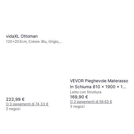
vidaXL Ottoman
120x203cm, Colore: Blu, Grigio,
Beige, Marrone, Nero, Materiale:
Tessuto, Metallo, Legno,
Poliestere, Altezza: 23.5 cm
VEVOR Pieghevole Materasso
In Schiuma 810 x 1900 x 125
Letto con Struttura
Mm Letto con Struttura
169,90 €
222,99 €
O 3 pagamenti di 56,63 €
O 3 pagamenti di 74,33 €
3 negozi
2 negozi