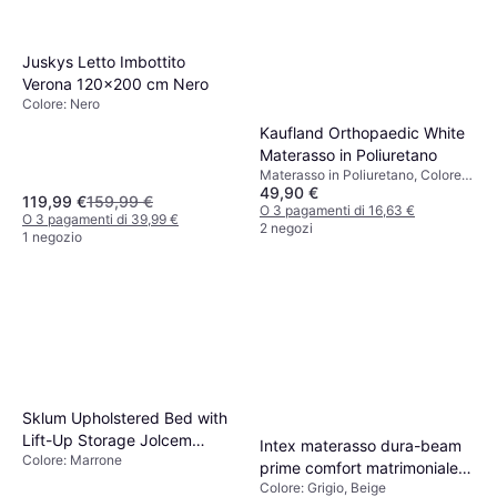
Juskys Letto Imbottito
Verona 120x200 cm Nero
Colore: Nero
Kaufland Orthopaedic White
Materasso in Poliuretano
Materasso in Poliuretano, Colore:
49,90 €
Bianco, Materiale: Poliestere,
119,99 €
159,99 €
Spessore Materasso: 11 cm
O 3 pagamenti di 16,63 €
O 3 pagamenti di 39,99 €
2 negozi
1 negozio
Sklum Upholstered Bed with
Lift-Up Storage Jolcem
Intex materasso dura-beam
Colore: Marrone
Brown 180 x 200 cm
prime comfort matrimoniale
Colore: Grigio, Beige
con tecnologia fiber tech