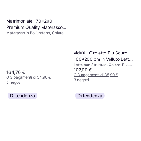
Matrimoniale 170x200
Premium Quality Materasso in
Materasso in Poliuretano, Colore:
Poliuretano
Bianco
vidaXL Giroletto Blu Scuro
160x200 cm in Velluto Letto
Letto con Struttura, Colore: Blu,
con Struttura
107,99 €
Riempimento: Schiuma, Materiale:
164,70 €
Velluto, Poliestere
O 3 pagamenti di 35,99 €
O 3 pagamenti di 54,90 €
3 negozi
3 negozi
Di tendenza
Di tendenza