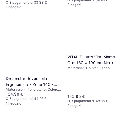
O 3 pagamenti di 39,96 €
O 3 pagamenti di 83,33 €
2 negozi
1 negozio
VITALIT Letto Vital Memo
One 160 x 190 cm Nero
Materasso, Colore: Bianco
Materasso
Dreamstar Reversibile
Ergonomico 7 Zone 140 x
Materasso in Poliuretano, Colore:
200 cm Materasso in
134,90 €
Bianco, Riempimento: Schiuma,
Poliuretano
145,95 €
Fibra, Poliestere, Materiale:
O 3 pagamenti di 44,96 €
O 3 pagamenti di 48,65 €
Poliestere, Fermezza: Medio,
1 negozio
2 negozi
Medio/duro