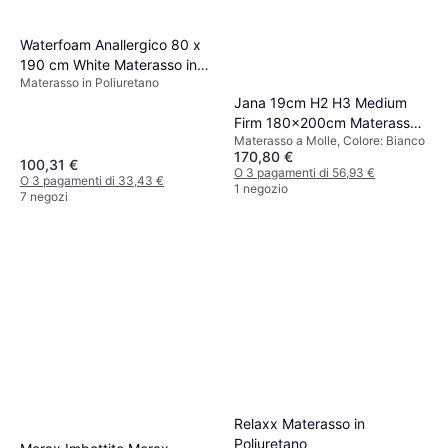
Waterfoam Anallergico 80 x
190 cm White Materasso in
Materasso in Poliuretano
Poliuretano
Jana 19cm H2 H3 Medium
Firm 180x200cm Materasso
Materasso a Molle, Colore: Bianco
a Molle
170,80 €
100,31 €
O 3 pagamenti di 56,93 €
O 3 pagamenti di 33,43 €
1 negozio
7 negozi
Relaxx Materasso in
Poliuretano