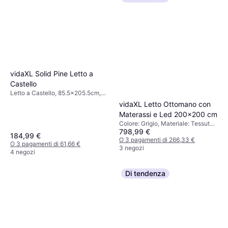
vidaXL Solid Pine Letto a
Castello
Letto a Castello, 85.5x205.5cm,
Colore: Bianco, Materiale: Pino,
vidaXL Letto Ottomano con
Altezza: 112 cm
Materassi e Led 200x200 cm
Colore: Grigio, Materiale: Tessuto,
798,99 €
Poliestere
184,99 €
O 3 pagamenti di 266,33 €
O 3 pagamenti di 61,66 €
3 negozi
4 negozi
Di tendenza