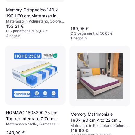
Memory Ortopedico 140 x
190 H20 cm Materasso in
Materasso in Poliuretano, Colore:
Poliuretano
153,21 €
Bianco
169,95 €
O 3 pagamenti di 51,07 €
O 3 pagamenti di 56,65 €
4 negozi
1 negozio
HOMAVO 180x200 25 cm
Memory Matrimoniale
Topper Integrato 7 Zone
160x190 cm Alto 22 cm
Materasso a Molle, Fermezza:
Materasso a Molle
Materasso in Poliuretano, Colore:
Materasso in Poliuretano
Duro
119,90 €
Bianco, Viola
249,99 €