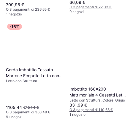
66,09 €
709,95 €
O 3 pagamenti di 22,03 €
O 3 pagamenti di 236,65 €
9 negozi
1 negozio
-16%
Cerda Imbottito Tessuto
Marrone Ecopelle Letto con
Letto con Struttura
Struttura
Imbottito 160x200
Matrimoniale 4 Cassetti Letto
Letto con Struttura, Colore: Grigio
con Struttura
331,99 €
1105,44 €
1314 €
O 3 pagamenti di 110,66 €
O 3 pagamenti di 368,48 €
1 negozio
9+ negozi