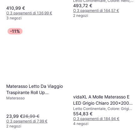
Letto Continentale, Colore: Nero,
In Tessuto Arredamento Casa
Altezza: 35 cm, Fermezza: Medio
493,72 €
Riempimento: Schiuma, Materiale:
& Cucina Letto Continentale
410,99 €
Poliestere, Tessuto, Fermezza:
O 3 pagamenti di 164,57 €
O 3 pagamenti di 136,99 €
Medio
2 negozi
3 negozi
-11%
Materasso Letto Da Viaggio
Traspirante Roll Up
vidaXL A Molle Materasso E
Materasso
Materasso
LED Grigio Chiaro 200x200
Letto Continentale, Colore: Grigio,
cm Velluto Letto Continentale
554,83 €
Riempimento: Schiuma, Materiale:
23,99 €
26,99 €
Velluto, Poliestere
O 3 pagamenti di 184,94 €
O 3 pagamenti di 7,99 €
4 negozi
2 negozi