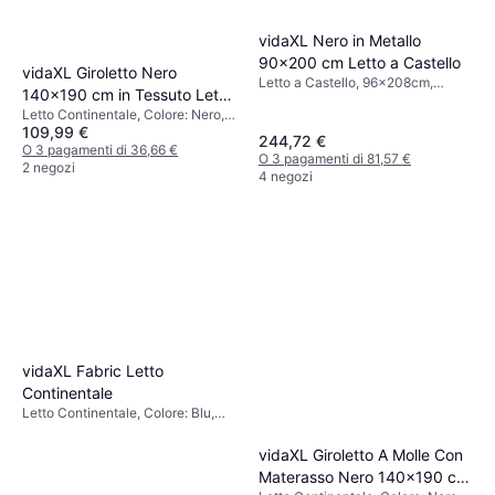
vidaXL Nero in Metallo
90x200 cm Letto a Castello
vidaXL Giroletto Nero
Letto a Castello, 96x208cm,
140x190 cm in Tessuto Letto
Colore: Nero, Materiale: Metallo,
Letto Continentale, Colore: Nero,
Continentale
Altezza: 150 cm
109,99 €
Materiale: Legno, Tessuto
244,72 €
O 3 pagamenti di 36,66 €
O 3 pagamenti di 81,57 €
2 negozi
4 negozi
vidaXL Fabric Letto
Continentale
Letto Continentale, Colore: Blu,
Verde, Grigio, Beige, Marrone,
Nero, Riempimento: Schiuma,
vidaXL Giroletto A Molle Con
Materiale: Tessuto, Legno,
Materasso Nero 140x190 cm
Spessore Materasso: 5 cm,