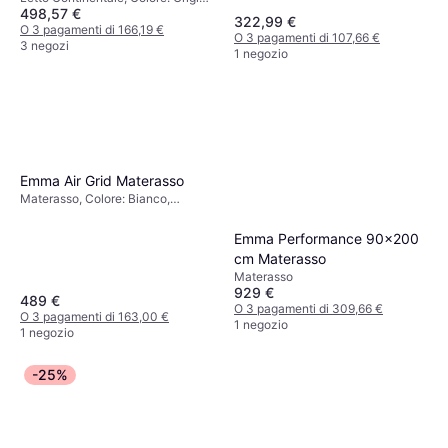
498,57 €
Riempimento: Schiuma, Materiale:
322,99 €
Poliestere, Fermezza: Medio
O 3 pagamenti di 166,19 €
O 3 pagamenti di 107,66 €
3 negozi
1 negozio
Emma Air Grid Materasso
Materasso, Colore: Bianco,
Riempimento: Schiuma, Materiale:
Poliestere, Spessore Materasso: 9
Emma Performance 90x200
cm
cm Materasso
Materasso
929 €
489 €
O 3 pagamenti di 309,66 €
O 3 pagamenti di 163,00 €
1 negozio
1 negozio
-25%