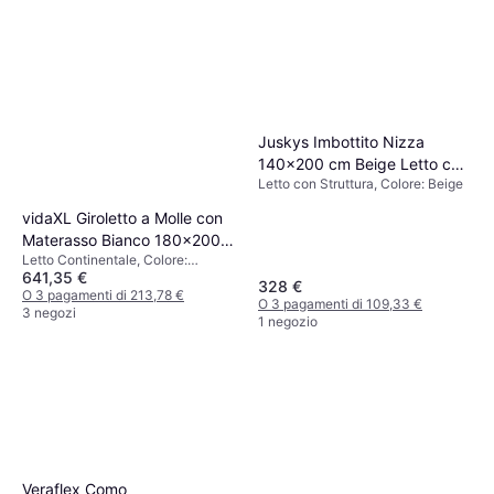
Juskys Imbottito Nizza
140x200 cm Beige Letto con
Letto con Struttura, Colore: Beige
Struttura
vidaXL Giroletto a Molle con
Materasso Bianco 180x200
Letto Continentale, Colore:
cm in Similpelle Letto
641,35 €
Bianco, Riempimento: Schiuma,
Continentale
328 €
Materiale: Pelle sintetica, Pelle
O 3 pagamenti di 213,78 €
O 3 pagamenti di 109,33 €
3 negozi
1 negozio
Veraflex Como