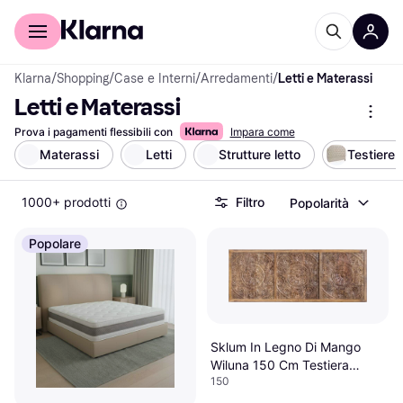
Per il tuo shopping
Per le aziende
Klarna
/
Shopping
/
Case e Interni
/
Arredamenti
/
Letti e Materassi
Letti e Materassi
Prova i pagamenti flessibili con
Impara come
Materassi
Letti
Strutture letto
Testiere
1000+ prodotti
Filtro
Popolarità
Popolare
Sklum In Legno Di Mango
Wiluna 150 Cm Testiera
150
150cm