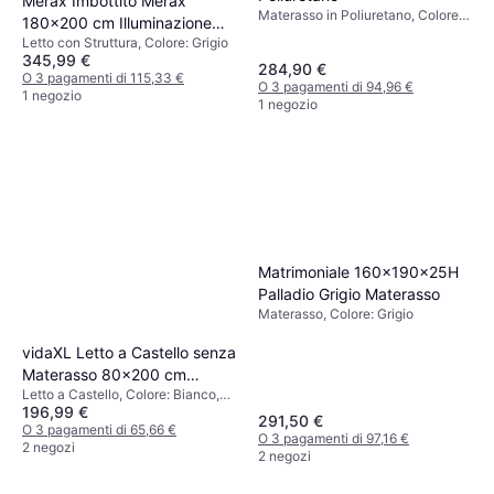
Merax Imbottito Merax
Materasso in Poliuretano, Colore:
180x200 cm Illuminazione
Bianco, Blu, Riempimento: Memory
Letto con Struttura, Colore: Grigio
LED Letto con Struttura
foam, Materiale: Poliestere,
345,99 €
284,90 €
Spessore Materasso: 25 cm
O 3 pagamenti di 115,33 €
O 3 pagamenti di 94,96 €
1 negozio
1 negozio
Matrimoniale 160x190x25H
Palladio Grigio Materasso
Materasso, Colore: Grigio
vidaXL Letto a Castello senza
Materasso 80x200 cm
Letto a Castello, Colore: Bianco,
Acciaio Bianco Letto a
196,99 €
Materiale: Acciaio
Castello
291,50 €
O 3 pagamenti di 65,66 €
O 3 pagamenti di 97,16 €
2 negozi
2 negozi