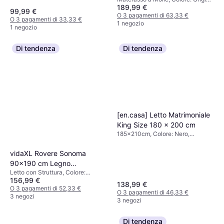
Materasso a Molle
189,99 €
Riempimento: Schiuma, Materiale:
99,99 €
Poliestere, Tessuto, Spessore
O 3 pagamenti di 63,33 €
O 3 pagamenti di 33,33 €
Materasso: 20 cm, Fermezza:
1 negozio
1 negozio
Medio
Di tendenza
Di tendenza
[en.casa] Letto Matrimoniale
King Size 180 x 200 cm
185x210cm, Colore: Nero,
Materiale: Acciaio, Altezza della
gamba: 30 cmAltezza: 68 cm
vidaXL Rovere Sonoma
90x190 cm Legno
Letto con Struttura, Colore:
Ingegnerizzato Letto con
156,99 €
Marrone, Naturale, Materiale:
Struttura
138,99 €
Quercia, Legno
O 3 pagamenti di 52,33 €
O 3 pagamenti di 46,33 €
3 negozi
3 negozi
Di tendenza