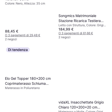
Colore: Nero, Altezza: 35 cm
Songmics Matrimoniale
Stazione Ricarica Testiera
Letto con Struttura, Colore: Grigio,
Imbottita Regolabile Letto
184,99 €
Materiale: Metallo
con Struttura
88,45 €
O 3 pagamenti di 61,66 €
O 3 pagamenti di 29,48 €
2 negozi
2 negozi
Di tendenza
Elo Gel Topper 180x200 cm
Coprimaterasso Schiuma
Materasso in Poliuretano
Memory Materasso in
Poliuretano
vidaXL Insacchettate Grigio
Chiaro 120x200x20 cm
Materasso a Molle, Colore: Grigio,