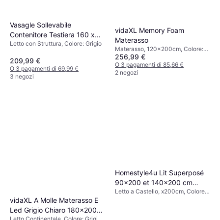
Vasagle Sollevabile
vidaXL Memory Foam
Contenitore Testiera 160 x
Materasso
Letto con Struttura, Colore: Grigio
200 cm Letto con Struttura
Materasso, 120x200cm, Colore:
256,99 €
Bianco, Riempimento: Memory
209,99 €
foam, Poliestere, Spessore
O 3 pagamenti di 85,66 €
O 3 pagamenti di 69,99 €
Materasso: 17 cm
2 negozi
3 negozi
Homestyle4u Lit Superposé
90x200 et 140x200 cm
Letto a Castello, x200cm, Colore:
Letto a Castello
Grigio
vidaXL A Molle Materasso E
Led Grigio Chiaro 180x200
Letto Continentale, Colore: Grigio,
cm Velluto Letto Continentale