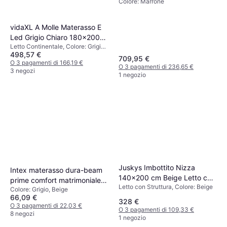
Colore: Marrone
Brown 180 x 200 cm
vidaXL A Molle Materasso E
Led Grigio Chiaro 180x200
Letto Continentale, Colore: Grigio,
cm Velluto Letto Continentale
498,57 €
Riempimento: Schiuma, Materiale:
709,95 €
Poliestere, Fermezza: Medio
O 3 pagamenti di 166,19 €
O 3 pagamenti di 236,65 €
3 negozi
1 negozio
Juskys Imbottito Nizza
Intex materasso dura-beam
140x200 cm Beige Letto con
prime comfort matrimoniale
Letto con Struttura, Colore: Beige
Struttura
Colore: Grigio, Beige
con tecnologia fiber tech
66,09 €
328 €
O 3 pagamenti di 22,03 €
O 3 pagamenti di 109,33 €
8 negozi
1 negozio