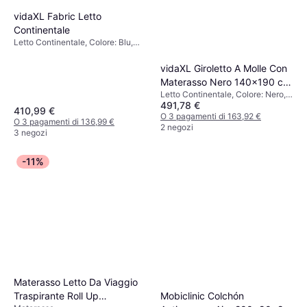
vidaXL Fabric Letto
Continentale
Letto Continentale, Colore: Blu,
Verde, Grigio, Beige, Marrone,
Nero, Riempimento: Schiuma,
vidaXL Giroletto A Molle Con
Materiale: Tessuto, Legno,
Materasso Nero 140x190 cm
Spessore Materasso: 5 cm,
Letto Continentale, Colore: Nero,
In Tessuto Arredamento Casa
Altezza: 35 cm, Fermezza: Medio
491,78 €
Riempimento: Schiuma, Materiale:
& Cucina Letto Continentale
410,99 €
Poliestere, Tessuto, Fermezza:
O 3 pagamenti di 163,92 €
O 3 pagamenti di 136,99 €
Medio
2 negozi
3 negozi
-11%
Materasso Letto Da Viaggio
Traspirante Roll Up
Mobiclinic Colchón