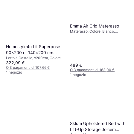
Emma Air Grid Materasso
Materasso, Colore: Bianco,
Riempimento: Schiuma, Materiale:
Poliestere, Spessore Materasso: 9
cm
Homestyle4u Lit Superposé
90x200 et 140x200 cm
Letto a Castello, x200cm, Colore:
Letto a Castello
322,99 €
Grigio
489 €
O 3 pagamenti di 107,66 €
O 3 pagamenti di 163,00 €
1 negozio
1 negozio
Sklum Upholstered Bed with
Lift-Up Storage Jolcem