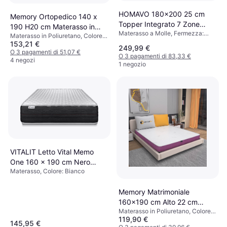
HOMAVO 180x200 25 cm
Memory Ortopedico 140 x
Topper Integrato 7 Zone
190 H20 cm Materasso in
Materasso a Molle, Fermezza:
Materasso a Molle
Materasso in Poliuretano, Colore:
Poliuretano
Duro
153,21 €
Bianco
249,99 €
O 3 pagamenti di 51,07 €
O 3 pagamenti di 83,33 €
4 negozi
1 negozio
VITALIT Letto Vital Memo
One 160 x 190 cm Nero
Materasso, Colore: Bianco
Materasso
Memory Matrimoniale
160x190 cm Alto 22 cm
Materasso in Poliuretano, Colore:
Materasso in Poliuretano
119,90 €
Bianco, Viola
145,95 €