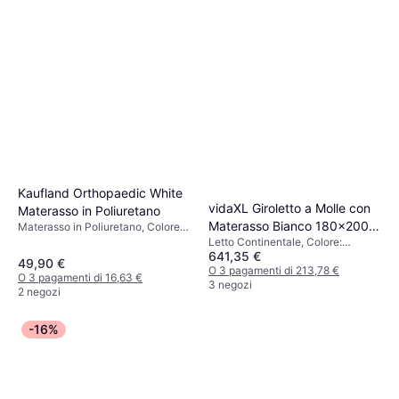
Kaufland Orthopaedic White
vidaXL Giroletto a Molle con
Materasso in Poliuretano
Materasso Bianco 180x200
Materasso in Poliuretano, Colore:
Bianco, Materiale: Poliestere,
Letto Continentale, Colore:
cm in Similpelle Letto
641,35 €
Spessore Materasso: 11 cm
Bianco, Riempimento: Schiuma,
Continentale
49,90 €
Materiale: Pelle sintetica, Pelle
O 3 pagamenti di 213,78 €
O 3 pagamenti di 16,63 €
3 negozi
2 negozi
-16%