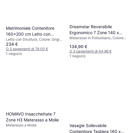
Dreamstar Reversibile
Matrimoniale Contenitore
Ergonomico 7 Zone 140 x
160x200 cm Letto con
Materasso in Poliuretano, Colore:
200 cm Materasso in
Letto con Struttura, Colore: Grigio,
Struttura
Bianco, Riempimento: Schiuma,
234 €
Materiale: Velluto
Poliuretano
134,90 €
Fibra, Poliestere, Materiale:
O 3 pagamenti di 78,00 €
O 3 pagamenti di 44,96 €
Poliestere, Fermezza: Medio,
1 negozio
1 negozio
Medio/duro
HOMAVO Insacchettate 7
Zone H3 Materasso a Molle
Materasso a Molle
Vasagle Sollevabile
Contenitore Testiera 160 x