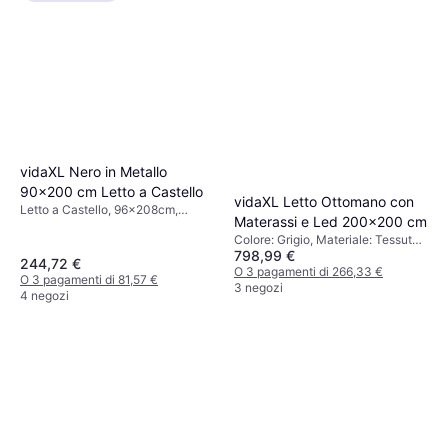
vidaXL Nero in Metallo
90x200 cm Letto a Castello
vidaXL Letto Ottomano con
Letto a Castello, 96x208cm,
Materassi e Led 200x200 cm
Colore: Nero, Materiale: Metallo,
Colore: Grigio, Materiale: Tessuto,
Altezza: 150 cm
798,99 €
Poliestere
244,72 €
O 3 pagamenti di 266,33 €
O 3 pagamenti di 81,57 €
3 negozi
4 negozi