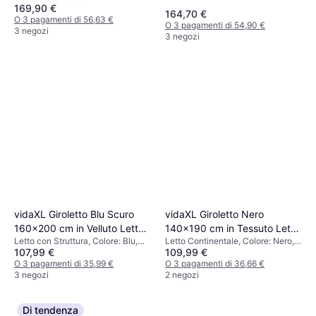
169,90 €
164,70 €
O 3 pagamenti di 56,63 €
O 3 pagamenti di 54,90 €
3 negozi
3 negozi
vidaXL Giroletto Blu Scuro
vidaXL Giroletto Nero
160x200 cm in Velluto Letto
140x190 cm in Tessuto Letto
Letto con Struttura, Colore: Blu,
Letto Continentale, Colore: Nero,
con Struttura
Continentale
107,99 €
109,99 €
Riempimento: Schiuma, Materiale:
Materiale: Legno, Tessuto
Velluto, Poliestere
O 3 pagamenti di 35,99 €
O 3 pagamenti di 36,66 €
3 negozi
2 negozi
Di tendenza