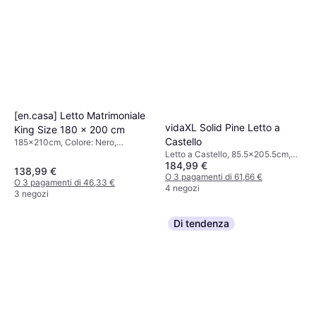
[en.casa] Letto Matrimoniale
vidaXL Solid Pine Letto a
King Size 180 x 200 cm
Castello
185x210cm, Colore: Nero,
Materiale: Acciaio, Altezza della
Letto a Castello, 85.5x205.5cm,
gamba: 30 cmAltezza: 68 cm
184,99 €
Colore: Bianco, Materiale: Pino,
138,99 €
Altezza: 112 cm
O 3 pagamenti di 61,66 €
O 3 pagamenti di 46,33 €
4 negozi
3 negozi
Di tendenza