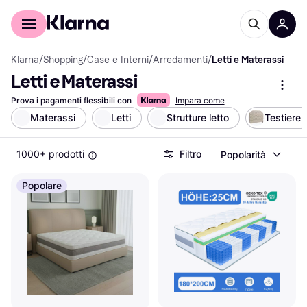
Per il tuo shopping
Per le aziende
Klarna
/
Shopping
/
Case e Interni
/
Arredamenti
/
Letti e Materassi
Letti e Materassi
Prova i pagamenti flessibili con
Impara come
Materassi
Letti
Strutture letto
Testiere
1000+ prodotti
Filtro
Popolarità
Popolare