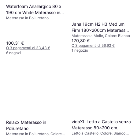
Waterfoam Anallergico 80 x
190 cm White Materasso in
Materasso in Poliuretano
Poliuretano
Jana 19cm H2 H3 Medium
Firm 180x200cm Materasso
Materasso a Molle, Colore: Bianco
a Molle
170,80 €
100,31 €
O 3 pagamenti di 56,93 €
O 3 pagamenti di 33,43 €
1 negozio
6 negozi
vidaXL Letto a Castello senza
Relaxx Materasso in
Materasso 80x200 cm
Poliuretano
Letto a Castello, Colore: Bianco,
Acciaio Bianco Letto a
Materasso in Poliuretano, Colore: