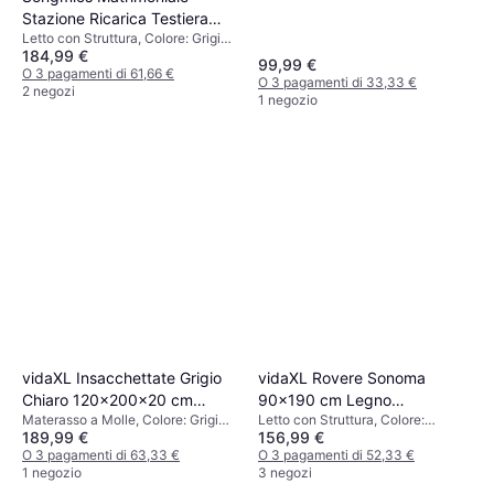
Stazione Ricarica Testiera
Letto con Struttura, Colore: Grigio,
Imbottita Regolabile Letto
184,99 €
Materiale: Metallo
con Struttura
99,99 €
O 3 pagamenti di 61,66 €
O 3 pagamenti di 33,33 €
2 negozi
1 negozio
vidaXL Insacchettate Grigio
vidaXL Rovere Sonoma
Chiaro 120x200x20 cm
90x190 cm Legno
Materasso a Molle, Colore: Grigio,
Letto con Struttura, Colore:
Materasso a Molle
Ingegnerizzato Letto con
189,99 €
156,99 €
Riempimento: Schiuma, Materiale:
Marrone, Naturale, Materiale:
Struttura
Poliestere, Tessuto, Spessore
O 3 pagamenti di 63,33 €
Quercia, Legno
O 3 pagamenti di 52,33 €
Materasso: 20 cm, Fermezza:
1 negozio
3 negozi
Medio