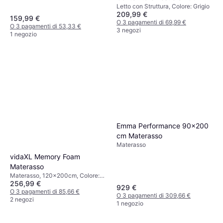
Letto con Struttura, Colore: Grigio
200 cm Letto con Struttura
209,99 €
159,99 €
O 3 pagamenti di 69,99 €
O 3 pagamenti di 53,33 €
3 negozi
1 negozio
Emma Performance 90x200
cm Materasso
Materasso
vidaXL Memory Foam
Materasso
Materasso, 120x200cm, Colore:
256,99 €
Bianco, Riempimento: Memory
929 €
foam, Poliestere, Spessore
O 3 pagamenti di 85,66 €
O 3 pagamenti di 309,66 €
Materasso: 17 cm
2 negozi
1 negozio