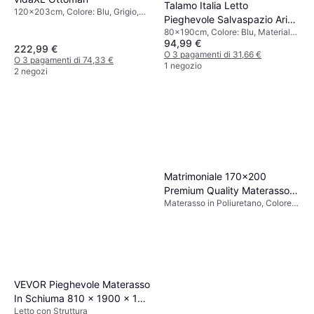
Talamo Italia Letto
120x203cm, Colore: Blu, Grigio,
Pieghevole Salvaspazio Arias
Beige, Marrone, Nero, Materiale:
80x190cm, Colore: Blu, Materiale:
80x190h37 cm
Tessuto, Metallo, Legno,
94,99 €
Metallo, Legno, Altezza: 37 cm
Poliestere, Altezza: 23.5 cm
222,99 €
O 3 pagamenti di 31,66 €
O 3 pagamenti di 74,33 €
1 negozio
2 negozi
Matrimoniale 170x200
Premium Quality Materasso in
Materasso in Poliuretano, Colore:
Poliuretano
Bianco
VEVOR Pieghevole Materasso
In Schiuma 810 x 1900 x 125
Letto con Struttura
Mm Letto con Struttura