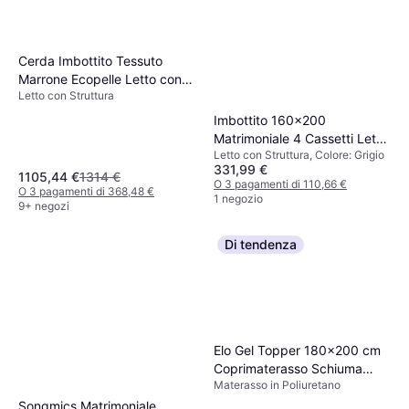
Cerda Imbottito Tessuto
Marrone Ecopelle Letto con
Letto con Struttura
Struttura
Imbottito 160x200
Matrimoniale 4 Cassetti Letto
Letto con Struttura, Colore: Grigio
con Struttura
331,99 €
1105,44 €
1314 €
O 3 pagamenti di 110,66 €
O 3 pagamenti di 368,48 €
1 negozio
9+ negozi
Di tendenza
Elo Gel Topper 180x200 cm
Coprimaterasso Schiuma
Materasso in Poliuretano
Memory Materasso in
Poliuretano
Songmics Matrimoniale