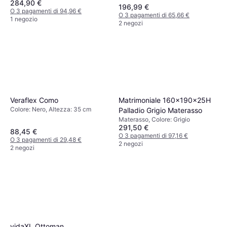
Materiale: Acciaio
284,90 €
Bianco, Blu, Riempimento: Memory
Castello
196,99 €
foam, Materiale: Poliestere,
O 3 pagamenti di 94,96 €
O 3 pagamenti di 65,66 €
Spessore Materasso: 25 cm
1 negozio
2 negozi
Matrimoniale 160x190x25H
Veraflex Como
Colore: Nero, Altezza: 35 cm
Palladio Grigio Materasso
Materasso, Colore: Grigio
291,50 €
88,45 €
O 3 pagamenti di 97,16 €
O 3 pagamenti di 29,48 €
2 negozi
2 negozi
vidaXL Ottoman