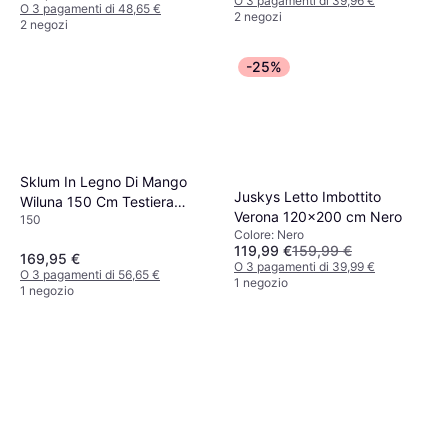
O 3 pagamenti di 39,96 €
O 3 pagamenti di 48,65 €
2 negozi
2 negozi
-25%
Sklum In Legno Di Mango
Juskys Letto Imbottito
Wiluna 150 Cm Testiera
Verona 120x200 cm Nero
150
150cm
Colore: Nero
119,99 €
159,99 €
169,95 €
O 3 pagamenti di 39,99 €
O 3 pagamenti di 56,65 €
1 negozio
1 negozio