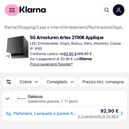
Per il tuo shopping
Per le aziende
Klarna
/
Shopping
/
Case e Interni
/
Arredamenti
/
Illuminazioni
/
Applique
SG Armaturen Artes 2700K Applique
LED, Dimmerabile, Grigio, Bianco, Nero, Alluminio, Classe 
IP: IP65
Confronta i prezzi da
92,90 €
a
99,90 €
+
2
Da 3 pagamenti di 30,96 € con
Prova pagamenti flessibili*
Colore
Consigliato
Prezzo incl. consegna
Galaxus
Spedizione gratuita
,
7-11 giorni
92,90 €
Sg, Plafoniera, Lampada a parete ARTES IP65 grigio 641703 8W 340lm 2700K dim, angolo regolabile (340lm)
O 3 pagamenti di 30,96 €