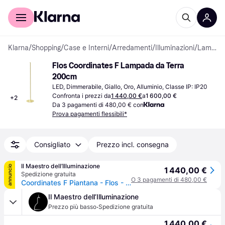
Per il tuo shopping
Per le aziende
Klarna
/
Shopping
/
Case e Interni
/
Arredamenti
/
Illuminazioni
/
Lampade da Terra
Flos Coordinates F Lampada da Terra 
200cm
LED, Dimmerabile, Giallo, Oro, Alluminio, Classe IP: IP20
Confronta i prezzi da
1 440,00 €
a
1 600,00 €
+
2
Da 3 pagamenti di 480,00 € con
Prova pagamenti flessibili*
Consigliato
Prezzo incl. consegna
Il Maestro dell’Illuminazione
annuncio
1 440,00 €
Spedizione gratuita
O 3 pagamenti di 480,00 €
Coordinates F Piantana - Flos - Soggiorno - Design - Metallo
Il Maestro dell’Illuminazione
·
Prezzo più basso
Spedizione gratuita
1 440,00 €