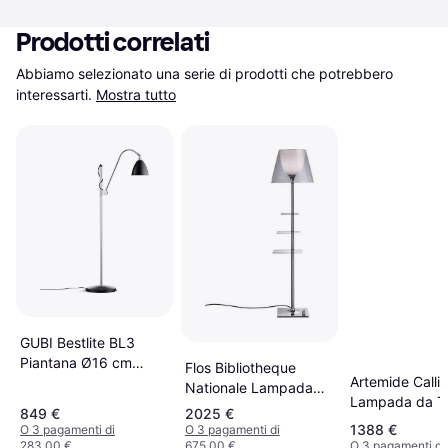
Prodotti correlati
Abbiamo selezionato una serie di prodotti che potrebbero 
interessarti.
Mostra tutto
GUBI Bestlite BL3
Piantana Ø16 cm
Flos Bibliotheque
Artemide Calli
Schwarz/Matt H 113-
Nationale Lampada
Lampada da Te
152 cm Ø 16 cm
da Terra 150cm
849 €
2025 €
200cm
Gestell Chrom
1388 €
O 3 pagamenti di
O 3 pagamenti di
Lampada da Terra
283,00 €
675,00 €
O 3 pagamenti di