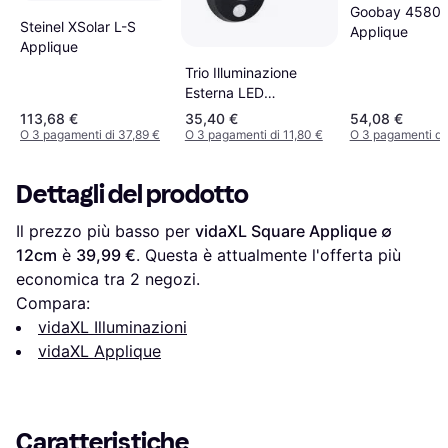
Goobay 4580
Steinel XSolar L-S
Applique
Applique
Trio Illuminazione
Esterna LED
Alimentazione Pannelli
113,68 €
35,40 €
54,08 €
Solari 26 cm Applique
O 3 pagamenti di 37,89 €
O 3 pagamenti di 11,80 €
O 3 pagamenti di
Dettagli del prodotto
Il prezzo più basso per 
vidaXL Square Applique ∅ 
12cm
 è 
39,99 €
. Questa è attualmente l'offerta più 
economica tra 
2
 negozi.
Compara:
vidaXL Illuminazioni
vidaXL Applique
Caratteristiche