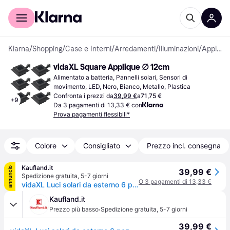
Per il tuo shopping
Per le aziende
Klarna
/
Shopping
/
Case e Interni
/
Arredamenti
/
Illuminazioni
/
Applique
vidaXL Square Applique ∅ 12cm
Alimentato a batteria, Pannelli solari, Sensori di 
movimento, LED, Nero, Bianco, Metallo, Plastica
Confronta i prezzi da
39,99 €
a
71,75 €
+
9
Da 3 pagamenti di 13,33 € con
Prova pagamenti flessibili*
Colore
Consigliato
Prezzo incl. consegna
Kaufland.it
annuncio
39,99 €
Spedizione gratuita
,
5-7 giorni
O 3 pagamenti di 13,33 €
vidaXL Luci solari da esterno 6 pezzi LED quadrati 12 cm nero
Kaufland.it
·
Prezzo più basso
Spedizione gratuita
,
5-7 giorni
39,99 €