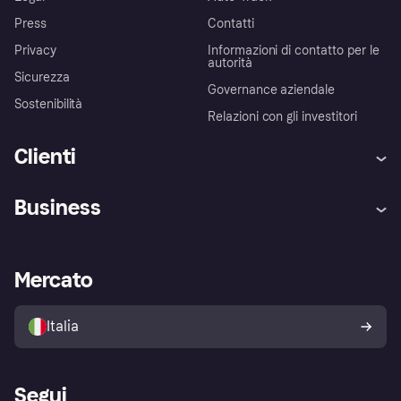
Press
Contatti
Privacy
Informazioni di contatto per le
autorità
Sicurezza
Governance aziendale
Sostenibilità
Relazioni con gli investitori
Clienti
Assistenza
Arbitro bancario
Business
Login
Promessa di protezione contro
le frodi
Supporto aziende
Portale per sviluppatori
La Klarna app
Impostazioni sulla privacy
Accesso aziende
Stato operativo
Mercato
Esplora i negozi
Il tuo diritto di recesso
Vendi con Klarna
Piattaforme e partner
Politica di protezione
dell'acquirente Klarna
Italia
Segui