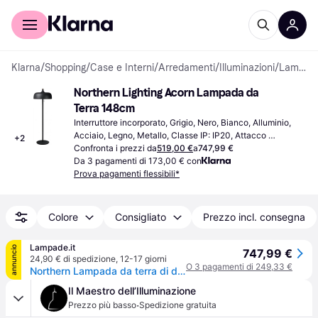
Per il tuo shopping
Per le aziende
Klarna
/
Shopping
/
Case e Interni
/
Arredamenti
/
Illuminazioni
/
Lampade da Terra
Northern Lighting Acorn Lampada da 
Terra 148cm
Interruttore incorporato, Grigio, Nero, Bianco, Alluminio, 
Acciaio, Legno, Metallo, Classe IP: IP20, Attacco 
+
2
Lampada: E27
Confronta i prezzi da
519,00 €
a
747,99 €
Da 3 pagamenti di 173,00 € con
Prova pagamenti flessibili*
Colore
Consigliato
Prezzo incl. consegna
Lampade.it
annuncio
747,99 €
24,90 € di spedizione
,
12-17 giorni
O 3 pagamenti di 249,33 €
Northern Lampada da terra di design Acorn, Bianco / Opale, Soggiorno / Sala da pranzo, Metallo, Design, Lampada da terra
Il Maestro dell’Illuminazione
·
Prezzo più basso
Spedizione gratuita