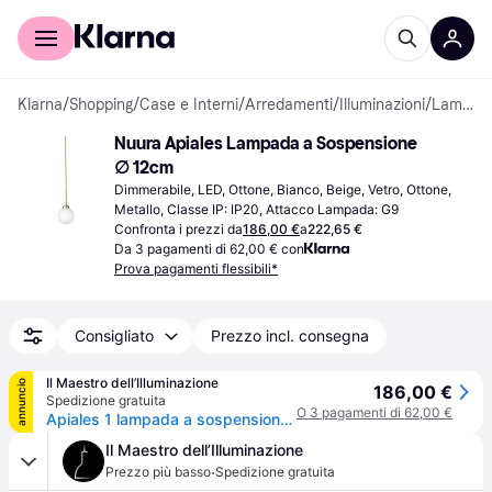
Per il tuo shopping
Per le aziende
Klarna
/
Shopping
/
Case e Interni
/
Arredamenti
/
Illuminazioni
/
Lampade a Sospensione
Nuura Apiales Lampada a Sospensione 
∅ 12cm
Dimmerabile, LED, Ottone, Bianco, Beige, Vetro, Ottone, 
Metallo, Classe IP: IP20, Attacco Lampada: G9
Confronta i prezzi da
186,00 €
a
222,65 €
Da 3 pagamenti di 62,00 € con
Prova pagamenti flessibili*
Consigliato
Prezzo incl. consegna
Il Maestro dell’Illuminazione
annuncio
186,00 €
Spedizione gratuita
O 3 pagamenti di 62,00 €
Apiales 1 lampada a sospensione ottone/opale - Nuura Nuura Aps - Soggiorno - Design - Vetro - Singola lampadina
Il Maestro dell’Illuminazione
·
Prezzo più basso
Spedizione gratuita