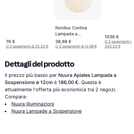
Nordlux Contina
Lampada a
1036 €
Sospensione ∅ 10cm
76 €
38,99 €
O 3 pagamenti di
O 3 pagamenti di 25,33 €
O 3 pagamenti di 12,99 €
345,33 €
Dettagli del prodotto
Il prezzo più basso per 
Nuura Apiales Lampada a 
Sospensione ∅ 12cm
 è 
186,00 €
. Questa è 
attualmente l'offerta più economica tra 
2
 negozi.
Compara:
Nuura Illuminazioni
Nuura Lampade a Sospensione