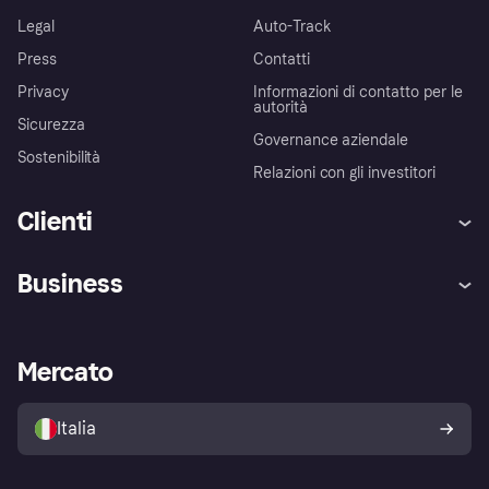
Legal
Auto-Track
Press
Contatti
Privacy
Informazioni di contatto per le
autorità
Sicurezza
Governance aziendale
Sostenibilità
Relazioni con gli investitori
Clienti
Assistenza
Arbitro bancario
Business
Login
Promessa di protezione contro
le frodi
Supporto aziende
Portale per sviluppatori
La Klarna app
Impostazioni sulla privacy
Accesso aziende
Stato operativo
Mercato
Esplora i negozi
Il tuo diritto di recesso
Vendi con Klarna
Piattaforme e partner
Politica di protezione
dell'acquirente Klarna
Italia