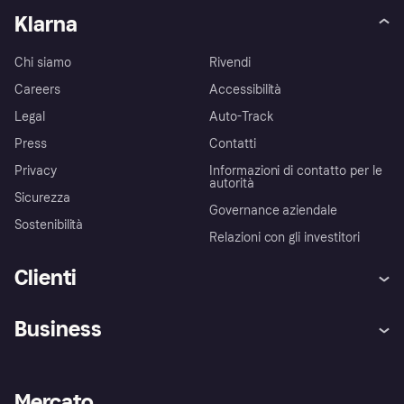
Klarna
Chi siamo
Rivendi
Careers
Accessibilità
Legal
Auto-Track
Press
Contatti
Privacy
Informazioni di contatto per le
autorità
Sicurezza
Governance aziendale
Sostenibilità
Relazioni con gli investitori
Clienti
Assistenza
Arbitro bancario
Business
Login
Promessa di protezione contro
le frodi
Supporto aziende
Portale per sviluppatori
La Klarna app
Impostazioni sulla privacy
Accesso aziende
Stato operativo
Mercato
Esplora i negozi