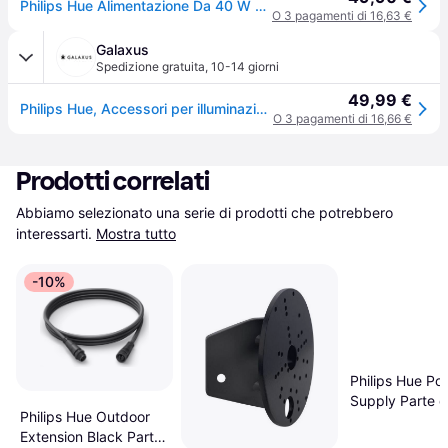
Philips Hue Alimentazione Da 40 W Per Esterni
O 3 pagamenti di 16,63 €
Galaxus
Spedizione gratuita
,
10-14 giorni
49,99 €
Philips Hue, Accessori per illuminazione, Alimentatore esterno (EU Plug)
O 3 pagamenti di 16,66 €
Prodotti correlati
Abbiamo selezionato una serie di prodotti che potrebbero 
interessarti.
Mostra tutto
-10%
Philips Hue Po
Supply Parte d
Philips Hue Outdoor
Lampada
Extension Black Parte