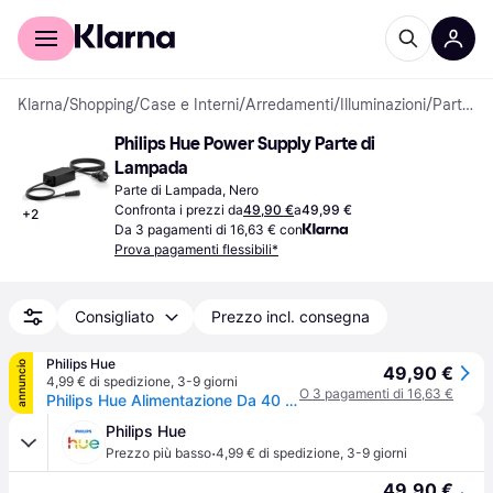
Per il tuo shopping
Per le aziende
Klarna
/
Shopping
/
Case e Interni
/
Arredamenti
/
Illuminazioni
/
Parti di Lampada
Philips Hue Power Supply Parte di 
Lampada
Parte di Lampada, Nero
Confronta i prezzi da
49,90 €
a
49,99 €
+
2
Da 3 pagamenti di 16,63 € con
Prova pagamenti flessibili*
Consigliato
Prezzo incl. consegna
Philips Hue
annuncio
49,90 €
4,99 € di spedizione
,
3-9 giorni
O 3 pagamenti di 16,63 €
Philips Hue Alimentazione Da 40 W Per Esterni
Philips Hue
·
Prezzo più basso
4,99 € di spedizione
,
3-9 giorni
49,90 €