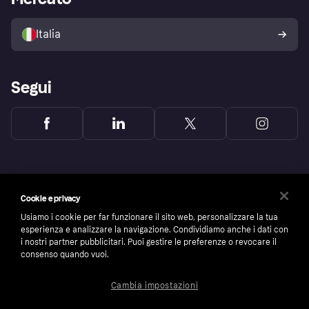
Il tuo diritto di recesso
Vendi con Klarna
Piattaforme e partner
Politica di protezione
dell'acquirente Klarna
Italia
Segui
Cookie e privacy
Usiamo i cookie per far funzionare il sito web, personalizzare la tua
esperienza e analizzare la navigazione. Condividiamo anche i dati con
i nostri partner pubblicitari. Puoi gestire le preferenze o revocare il
consenso quando vuoi.
Cambia impostazioni
Copyright © 2005-2026 Klarna Bank AB (publ). Headquarters: Stockholm, Sweden. All
rights reserved. Klarna Bank AB (publ). Sveavägen 46, 111 34 Stockholm. Organization