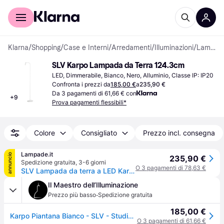
Per il tuo shopping
Per le aziende
Klarna
/
Shopping
/
Case e Interni
/
Arredamenti
/
Illuminazioni
/
Lampade da Terra
SLV Karpo Lampada da Terra 124.3cm
LED, Dimmerabile, Bianco, Nero, Alluminio, Classe IP: IP20
Confronta i prezzi da
185,00 €
a
235,90 €
Da 3 pagamenti di 61,66 € con
+
9
Prova pagamenti flessibili*
Colore
Consigliato
Prezzo incl. consegna
Lampade.it
annuncio
235,90 €
Spedizione gratuita
,
3-6 giorni
O 3 pagamenti di 78,63 €
SLV Lampada da terra a LED Karpo, dimmerabile, Nero, Studio / Ufficio, Alluminio, Moderno, Lampada LED da terra
Il Maestro dell’Illuminazione
·
Prezzo più basso
Spedizione gratuita
185,00 €
Karpo Piantana Bianco - SLV - Studio / Ufficio - Moderno - Metallo - Con paralume
O 3 pagamenti di 61,66 €