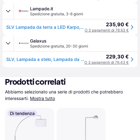
Lampade.it
Spedizione gratuita
,
3-6 giorni
235,90 €
SLV Lampada da terra a LED Karpo, dimmerabile, Nero, Studio / Ufficio, Alluminio, Moderno, Lampada LED da terra
O 3 pagamenti di 78,63 €
Galaxus
Spedizione gratuita
,
20-30 giorni
229,30 €
SLV, Lampada a stelo, Lampada da terra a LED Karpo Fl in nero 6,5W 330lm (360lm)
O 3 pagamenti di 76,43 €
Prodotti correlati
Abbiamo selezionato una serie di prodotti che potrebbero 
interessarti.
Mostra tutto
Di tendenza