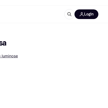
Login
Approfondimenti
ure per ufficio
re
Cos'è Klarna?
sa
e luminose
categorie