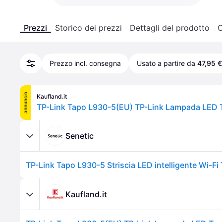
Prezzi
Storico dei prezzi
Dettagli del prodotto
C
Prezzo incl. consegna
Usato a partire da
47,95 €
annuncio
Kaufland.it
Senetic
TP-Link Tapo L930-5 Striscia LED intelligente Wi-F
Kaufland.it