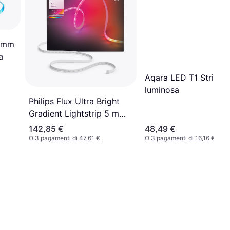
4 mm
a
Aqara LED T1 Striscia
luminosa
Philips Flux Ultra Bright
Gradient Lightstrip 5 m
Striscia luminosa
142,85 €
48,49 €
O 3 pagamenti di 47,61 €
O 3 pagamenti di 16,16 €