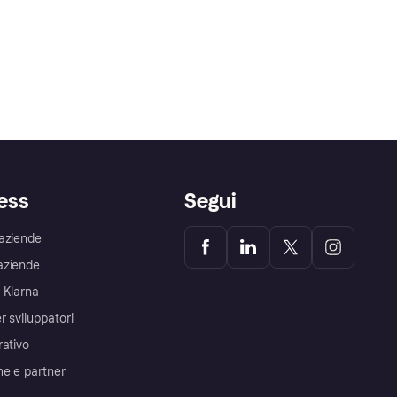
ess
Segui
aziende
aziende
 Klarna
r sviluppatori
rativo
me e partner