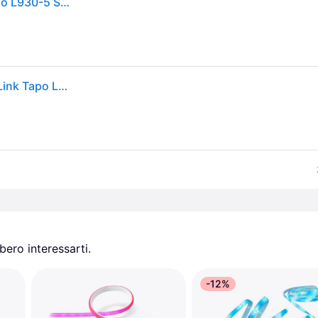
TP-Link Tapo L930-5(EU) TP-Link Lampada LED Tapo L930-5 Smart Wi-Fi Lightstrip
Striscia luminosa intelligente dimmerabile Wi-Fi TP-Link Tapo L930-5 da 5 m, LED multicolore, AC
ero interessarti.
-12%