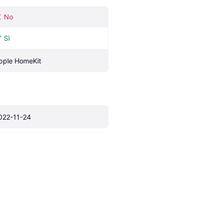
No
Sì
pple HomeKit
022-11-24