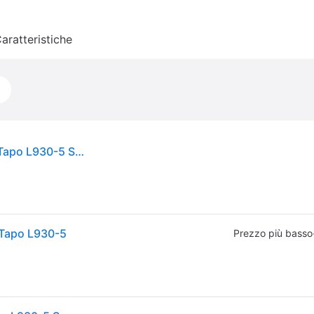
aratteristiche
TP-Link Tapo L930-5(EU) TP-Link Lampada LED Tapo L930-5 Smart Wi-Fi Lightstrip
i Tapo L930-5
Prezzo più basso