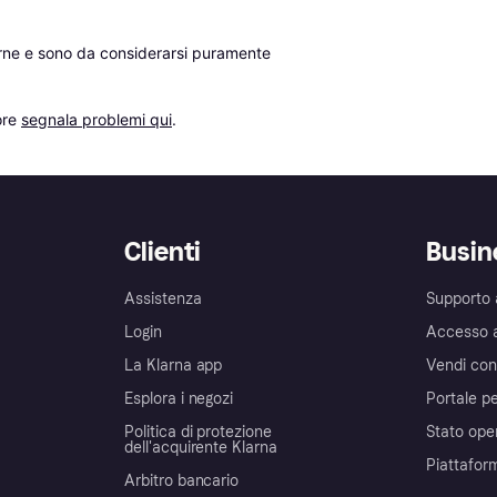
erne e sono da considerarsi puramente 
re 
segnala problemi qui
.
Clienti
Busin
Assistenza
Supporto 
Login
Accesso 
La Klarna app
Vendi con
Esplora i negozi
Portale pe
Politica di protezione
Stato ope
dell'acquirente Klarna
Piattafor
Arbitro bancario