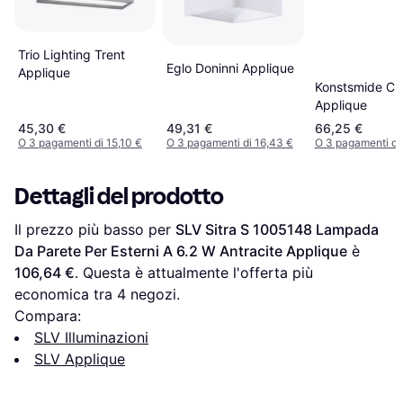
Trio Lighting Trent
Eglo Doninni Applique
Applique
Konstsmide Chi
Applique
45,30 €
49,31 €
66,25 €
O 3 pagamenti di 15,10 €
O 3 pagamenti di 16,43 €
O 3 pagamenti di
Dettagli del prodotto
Il prezzo più basso per 
SLV Sitra S 1005148 Lampada 
Da Parete Per Esterni A 6.2 W Antracite Applique
 è 
106,64 €
. Questa è attualmente l'offerta più 
economica tra 
4
 negozi.
Compara:
SLV Illuminazioni
SLV Applique