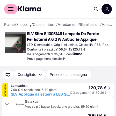
Per il tuo shopping
Per le aziende
Klarna
/
Shopping
/
Case e Interni
/
Arredamenti
/
Illuminazioni
/
Applique
SLV Sitra S 1005148 Lampada Da Parete 
Per Esterni A 6.2 W Antracite Applique
LED, Dimmerabile, Grigio, Alluminio, Classe IP: IP65, IP44
Confronta i prezzi da
106,64 €
a
120,78 €
Da 3 pagamenti di 35,54 € con
Prova pagamenti flessibili*
Consigliato
Prezzo incl. consegna
Lampade.it
annuncio
120,78 €
7,90 € di spedizione
,
6-10 giorni
O 3 pagamenti di 40,26 €
SLV Applique da esterni a LED Sitra Single, Nero, Alluminio, Moderno, Applique LED da esterni
Galaxus
·
Prezzo più basso
Spedizione gratuita
,
15-20 giorni
106,64 €