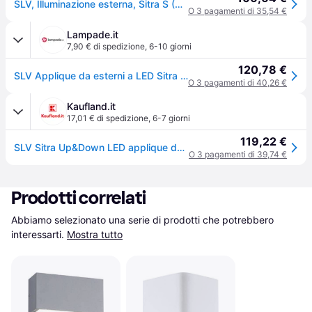
SLV, Illuminazione esterna, Sitra S (620lm, IP44)
O 3 pagamenti di 35,54 €
Lampade.it
7,90 € di spedizione
,
6-10 giorni
120,78 €
SLV Applique da esterni a LED Sitra Single, Nero, Alluminio, Moderno, Applique LED da esterni
O 3 pagamenti di 40,26 €
Kaufland.it
17,01 € di spedizione
,
6-7 giorni
119,22 €
SLV Sitra Up&Down LED applique da esterno CCT
O 3 pagamenti di 39,74 €
Prodotti correlati
Abbiamo selezionato una serie di prodotti che potrebbero 
interessarti.
Mostra tutto