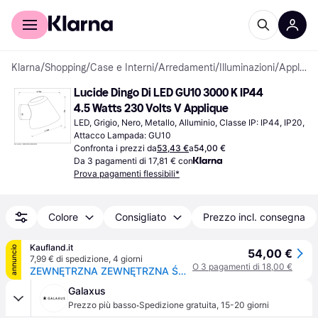
Per il tuo shopping
Per le aziende
Klarna
/
Shopping
/
Case e Interni
/
Arredamenti
/
Illuminazioni
/
Applique
Lucide Dingo Di LED GU10 3000 K IP44 
4.5 Watts 230 Volts V Applique
LED, Grigio, Nero, Metallo, Alluminio, Classe IP: IP44, IP20, 
Attacco Lampada: GU10
Confronta i prezzi da
53,43 €
a
54,00 €
Da 3 pagamenti di 17,81 € con
Prova pagamenti flessibili*
Colore
Consigliato
Prezzo incl. consegna
Kaufland.it
annuncio
54,00 €
7,99 € di spedizione
,
4 giorni
O 3 pagamenti di 18,00 €
ZEWNĘTRZNA ZEWNĘTRZNA ŚCIENNA Shine GU10 5W 3000K DINGO 14881/05/30
Galaxus
·
Prezzo più basso
Spedizione gratuita
,
15-20 giorni