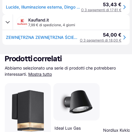
53,43 €
Lucide, Illuminazione esterna, Dingo (320lm, GU10, IP44)
O 3 pagamenti di 17,81 €
Kaufland.it
7,99 € di spedizione
,
4 giorni
54,00 €
ZEWNĘTRZNA ZEWNĘTRZNA ŚCIENNA Shine GU10 5W 3000K DINGO 14881/05/30
O 3 pagamenti di 18,00 €
Prodotti correlati
Abbiamo selezionato una serie di prodotti che potrebbero 
interessarti.
Mostra tutto
Ideal Lux Gas
Nordlux Kyklo