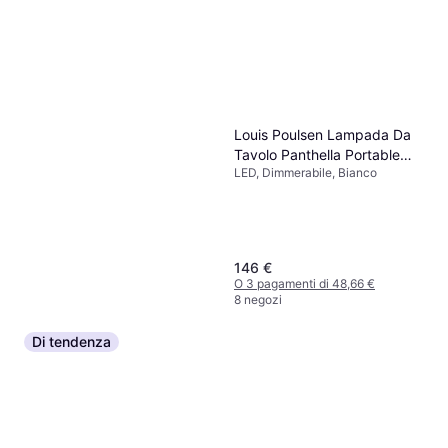
Louis Poulsen Lampada Da
Tavolo Panthella Portable
LED, Dimmerabile, Bianco
160 V3
146 €
O 3 pagamenti di 48,66 €
8 negozi
Di tendenza
Philips Hue Econic Waca EU