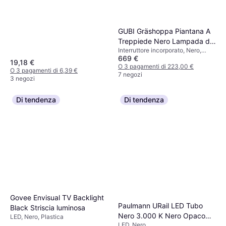
GUBI Gräshoppa Piantana A
Treppiede Nero Lampada da
Interruttore incorporato, Nero,
Terra 125.3cm
669 €
Ottone, Acciaio, Classe IP: IP20,
19,18 €
Attacco Lampada: E14
O 3 pagamenti di 223,00 €
O 3 pagamenti di 6,39 €
7 negozi
3 negozi
Di tendenza
Di tendenza
Govee Envisual TV Backlight
Paulmann URail LED Tubo
Black Striscia luminosa
Flos Parentesi Non
Nero 3.000 K Nero Opaco
LED, Nero, Plastica
Dimmerabile Lampada a
LED, Nero
Faretto