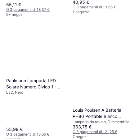
40,95 €
Ceramica, Attacco Lampada: E27
55,11 €
O 3 pagamenti di 13,65 €
O 3 pagamenti di 18,37 €
1 negozio
9+ negozi
Paulmann Lampada LED
Solare Numero Civico 1 -
LED, Nero
Nero (79842
4000870798423) Striscia
luminosa
Louis Poulsen A Batteria
PH80 Portable Bianco
Lampada da tavolo, Dimmerabile,
Opalino Lampada da tavolo
363,75 €
Bianco, Plastica, Alluminio, Vetro,
55,99 €
Classe IP: IP44
O 3 pagamenti di 121,25 €
O 3 pagamenti di 18,66 €
7 negozi