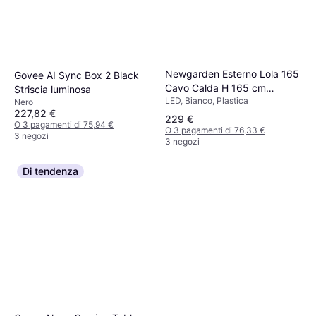
Newgarden Esterno Lola 165
Govee AI Sync Box 2 Black
Cavo Calda H 165 cm
Striscia luminosa
LED, Bianco, Plastica
Polietilene Luce Bianco Caldo
Nero
227,82 €
G13 22W 2200LM Lampada
229 €
O 3 pagamenti di 75,94 €
da Terra
O 3 pagamenti di 76,33 €
3 negozi
3 negozi
Di tendenza