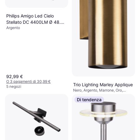
Philips Amigo Led Cielo
Stellato DC 4400LM Ø 48.5
Argento
cm
92,99 €
O 3 pagamenti di 30,99 €
Trio Lighting Marley Applique
5 negozi
Nero, Argento, Marrone, Oro,
17,90 €
Bianco, Metallo, Classe IP: IP20,
Di tendenza
Attacco Lampada: GU10
O 3 pagamenti di 5,96 €
7 negozi