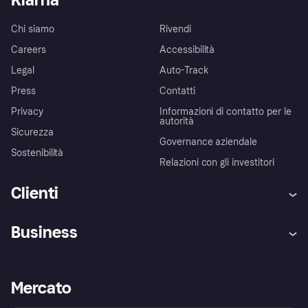
Chi siamo
Rivendi
Careers
Accessibilità
Legal
Auto-Track
Press
Contatti
Privacy
Informazioni di contatto per le
autorità
Sicurezza
Governance aziendale
Sostenibilità
Relazioni con gli investitori
Clienti
Assistenza
Arbitro bancario
Business
Login
Promessa di protezione contro
le frodi
Supporto aziende
Portale per sviluppatori
La Klarna app
Impostazioni sulla privacy
Accesso aziende
Stato operativo
Mercato
Esplora i negozi
Il tuo diritto di recesso
Vendi con Klarna
Piattaforme e partner
Politica di protezione