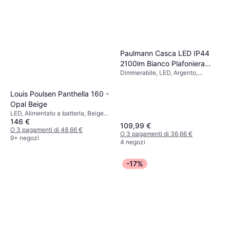
1x15W 24V Lampione 100cm
Dimmerabile, LED, Nero, Bianco,
160,15 €
Alluminio, Vetro, Classe IP: IP44
O 3 pagamenti di 53,38 €
8 negozi
Paulmann Casca LED IP44
2100lm Bianco Plafoniera
Dimmerabile, LED, Argento,
40cm
Bianco, Nero, Metallo, Classe IP:
IP20
Louis Poulsen Panthella 160 -
Opal Beige
LED, Alimentato a batteria, Beige,
146 €
Plastica, Classe IP: IP44
109,99 €
O 3 pagamenti di 48,66 €
O 3 pagamenti di 36,66 €
9+ negozi
4 negozi
-17%