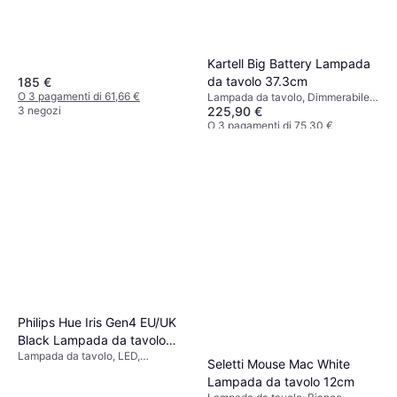
Trasparente, Grigio, Multicolore,
Lampada a Sospensione
Cromo, Ferro, Metallo
Kartell Big Battery Lampada
da tavolo 37.3cm
185 €
O 3 pagamenti di 61,66 €
Lampada da tavolo, Dimmerabile,
3 negozi
225,90 €
LED, Interruttore incorporato,
Alimentato a batteria, Giallo,
O 3 pagamenti di 75,30 €
Marrone, Multicolore, Bianco,
9+ negozi
Beige, Blu, Trasparente, Viola,
Rosa, Rosso, Acrilico, Plastica,
Vetro, Classe IP: IP20, Attacco
Lampada: E14
Philips Hue Iris Gen4 EU/UK
Black Lampada da tavolo
Lampada da tavolo, LED,
19.4cm
Seletti Mouse Mac White
Dimmerabile, Nero, Metallo,
Lampada da tavolo 12cm
Classe IP: IP20