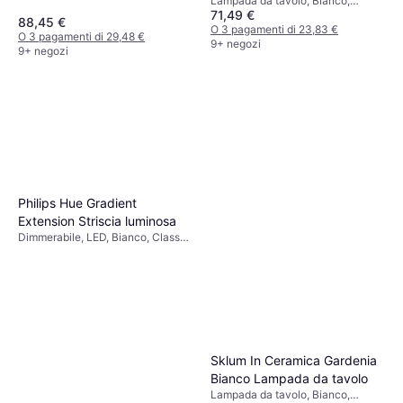
Lampada da tavolo, Bianco,
71,49 €
Plastica, Attacco Lampada: E14
88,45 €
O 3 pagamenti di 23,83 €
O 3 pagamenti di 29,48 €
9+ negozi
9+ negozi
Philips Hue Gradient
Extension Striscia luminosa
Dimmerabile, LED, Bianco, Classe
IP: IP20
Sklum In Ceramica Gardenia
Bianco Lampada da tavolo
Lampada da tavolo, Bianco,