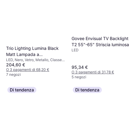
Govee Envisual TV Backlight
T2 55"-65" Striscia luminosa
Trio Lighting Lumina Black
LED
Matt Lampada a
LED, Nero, Vetro, Metallo, Classe
Sospensione 93cm
204,60 €
IP: IP20, Attacco Lampada: E14
95,34 €
O 3 pagamenti di 68,20 €
O 3 pagamenti di 31,78 €
7 negozi
5 negozi
Di tendenza
Di tendenza