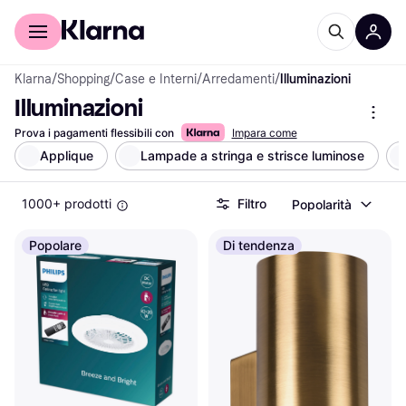
Per il tuo shopping
Per le aziende
Klarna
/
Shopping
/
Case e Interni
/
Arredamenti
/
Illuminazioni
Illuminazioni
Prova i pagamenti flessibili con
Impara come
Applique
Lampade a stringa e strisce luminose
1000+ prodotti
Filtro
Popolarità
Popolare
Di tendenza