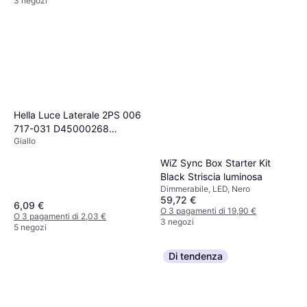
3 negozi
Hella Luce Laterale 2PS 006
717-031 D45000268
Giallo
4108228A 14090000
821PL007A EP0002907
WiZ Sync Box Starter Kit
Tendaggio
Black Striscia luminosa
Dimmerabile, LED, Nero
59,72 €
6,09 €
O 3 pagamenti di 19,90 €
O 3 pagamenti di 2,03 €
3 negozi
5 negozi
Di tendenza