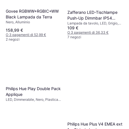
Govee RGBWW+RGBIC+WW
Zafferano LED-Tischlampe
Black Lampada da Terra
Push-Up Dimmbar IP54
Nero, Alluminio
Lampada da tavolo, LED, Grigio,
Lampada da tavolo
109 €
Classe IP: IP20
158,99 €
O 3 pagamenti di 36,33 €
O 3 pagamenti di 52,99 €
7 negozi
2 negozi
Philips Hue Play Double Pack
Applique
LED, Dimmerabile, Nero, Plastica,
Classe IP: IP20
Philips Hue Plus V4 EMEA ext