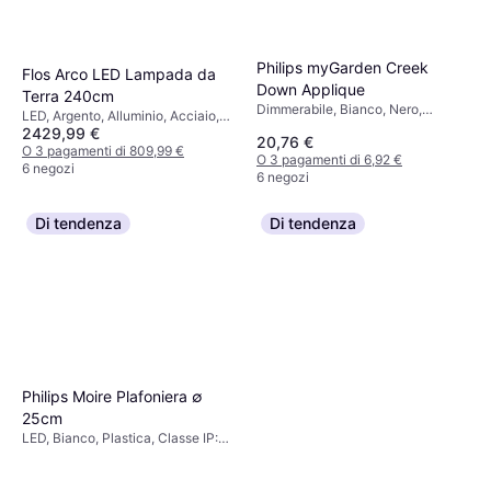
Philips myGarden Creek
Flos Arco LED Lampada da
Down Applique
Terra 240cm
Dimmerabile, Bianco, Nero,
LED, Argento, Alluminio, Acciaio,
Alluminio, Metallo, Classe IP: IP44,
2429,99 €
Classe IP: IP20, Attacco Lampada:
20,76 €
Attacco Lampada: E27
E27
O 3 pagamenti di 809,99 €
O 3 pagamenti di 6,92 €
6 negozi
6 negozi
Di tendenza
Di tendenza
Philips Moire Plafoniera ∅
25cm
LED, Bianco, Plastica, Classe IP:
IP20