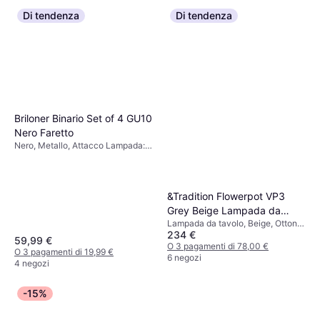
Di tendenza
Di tendenza
Briloner Binario Set of 4 GU10
Nero Faretto
Nero, Metallo, Attacco Lampada:
GU10
&Tradition Flowerpot VP3
Grey Beige Lampada da
Lampada da tavolo, Beige, Ottone,
tavolo 50cm
234 €
Metallo, Classe IP: IP20, Attacco
59,99 €
Lampada: E27
O 3 pagamenti di 78,00 €
O 3 pagamenti di 19,99 €
6 negozi
4 negozi
-15%