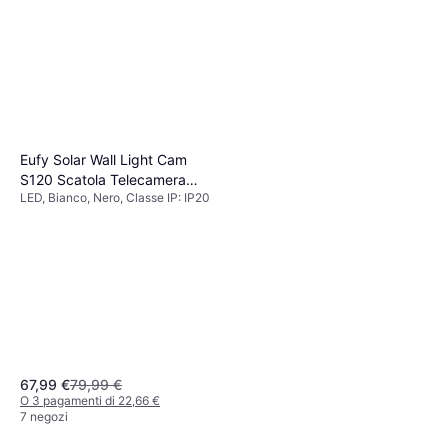
Eufy Solar Wall Light Cam
S120 Scatola Telecamera
LED, Bianco, Nero, Classe IP: IP20
2304 x 1296 Pixel Parete
Applique
67,99 €
79,99 €
O 3 pagamenti di 22,66 €
7 negozi