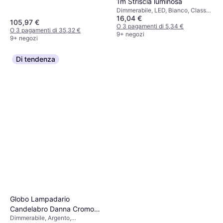
1m Striscia luminosa
Dimmerabile, LED, Bianco, Classe
16,04 €
IP: IP20
105,97 €
O 3 pagamenti di 5,34 €
O 3 pagamenti di 35,32 €
9+ negozi
9+ negozi
Di tendenza
Globo Lampadario
Candelabro Danna Cromo
Dimmerabile, Argento,
Con Vetro Fumo 8 x G9