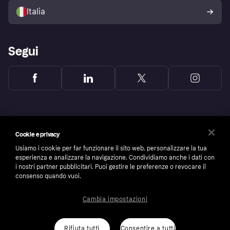
dell'acquirente Klarna
Italia
Segui
Cookie e privacy
Usiamo i cookie per far funzionare il sito web, personalizzare la tua
esperienza e analizzare la navigazione. Condividiamo anche i dati con
i nostri partner pubblicitari. Puoi gestire le preferenze o revocare il
consenso quando vuoi.
Cambia impostazioni
Copyright © 2005-2026 Klarna Bank AB (publ). Headquarters: Stockholm, Sweden. All
rights reserved. Klarna Bank AB (publ). Sveavägen 46, 111 34 Stockholm. Organization
number: 556737-0431
Rifiuta tutti
Consentire a tutti