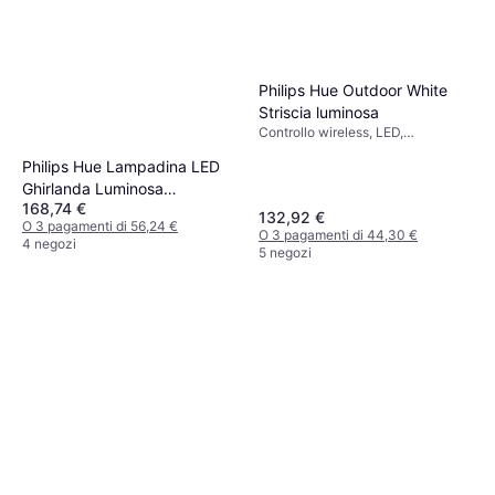
Paulmann 93764 Luci a Terra
55cm
LED, Pannelli solari, Trasparente,
27,90 €
Argento, Bianco, Acciaio
inossidabile, Acciaio, Classe IP:
O 3 pagamenti di 9,30 €
Philips Hue Outdoor White
IP44
5 negozi
Striscia luminosa
Controllo wireless, LED,
Dimmerabile, Bianco, Plastica,
Philips Hue Lampadina LED
Classe IP: IP67
Ghirlanda Luminosa
168,74 €
Intelligente 7 m Lampada a
132,92 €
O 3 pagamenti di 56,24 €
Corda
O 3 pagamenti di 44,30 €
4 negozi
5 negozi