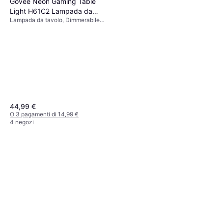
Govee Neon Gaming Table
Light H61C2 Lampada da
Lampada da tavolo, Dimmerabile,
tavolo
LED, Bianco, Nero, Multicolore
44,99 €
O 3 pagamenti di 14,99 €
4 negozi