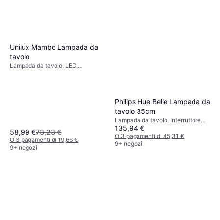
Unilux Mambo Lampada da
tavolo
Lampada da tavolo, LED,
Interruttore incorporato,
Dimmerabile, Bianco, Nero,
Argento, Grigio, Plastica, Metallo,
Alluminio, Acciaio
Philips Hue Belle Lampada da
tavolo 35cm
Lampada da tavolo, Interruttore
135,94 €
incorporato, LED, Nero, Metallo,
58,99 €
73,23 €
Classe IP: IP54, IP20
O 3 pagamenti di 45,31 €
O 3 pagamenti di 19,66 €
9+ negozi
9+ negozi