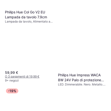
Philips Hue Col Go V2 EU
Lampada da tavolo 7.9cm
Lampada da tavolo, Alimentato a
batteria, LED, Dimmerabile,
Bianco, Vetro, Classe IP: IP20
59,99 €
Philips Hue Impress WACA
O 3 pagamenti di 19,99 €
8W 24V Palo di protezione
9+ negozi
LED, Dimmerabile, Nero, Metallo,
77cm
128,50 €
154,43 €
Vetro, Classe IP: IP44
-19%
O 3 pagamenti di 42,83 €
9+ negozi