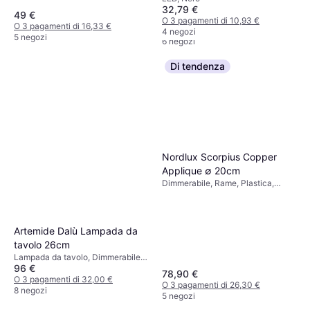
Dimmerabile, Nero, Acciaio,
Sospensione ∅ 11cm
32,79 €
49 €
351 €
Classe IP: IP20, Attacco Lampada:
O 3 pagamenti di 10,93 €
O 3 pagamenti di 16,33 €
E27
O 3 pagamenti di 117,00 €
4 negozi
5 negozi
6 negozi
Di tendenza
Nordlux Scorpius Copper
Applique ∅ 20cm
Dimmerabile, Rame, Plastica,
Metallo, Classe IP: IP23, Attacco
Lampada: E14
Artemide Dalù Lampada da
tavolo 26cm
Lampada da tavolo, Dimmerabile,
96 €
Interruttore incorporato, LED, Nero,
78,90 €
Bianco, Blu, Naturale, Plastica,
O 3 pagamenti di 32,00 €
O 3 pagamenti di 26,30 €
Legno, Classe IP: IP20, Attacco
8 negozi
5 negozi
Lampada: E14