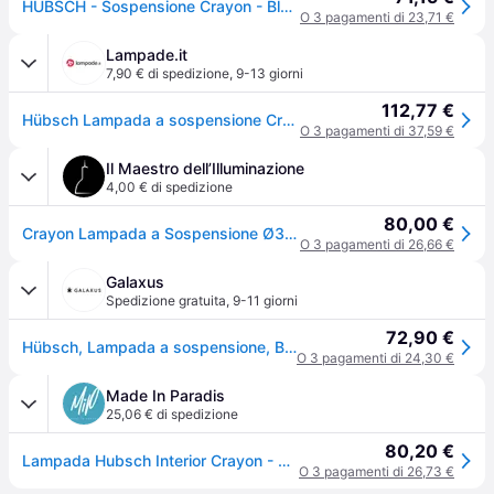
HÜBSCH - Sospensione Crayon - Blu - Ferro laccato
O 3 pagamenti di 23,71 €
Lampade.it
7,90 € di spedizione
,
9-13 giorni
112,77 €
Hübsch Lampada a sospensione Crayon, dimmerabile, Blu, Soggiorno / Sala da pranzo, Metallo, Design, Lampada a sospensione
O 3 pagamenti di 37,59 €
Il Maestro dell’Illuminazione
4,00 € di spedizione
80,00 €
Crayon Lampada a Sospensione Ø35 Beige/Blu Menta/Bourdeaux - Hübsch - Sala da pranzo - Design - Metallo - Singola lampadina
O 3 pagamenti di 26,66 €
Galaxus
Spedizione gratuita
,
9-11 giorni
72,90 €
Hübsch, Lampada a sospensione, Brnaby (E27)
O 3 pagamenti di 24,30 €
Made In Paradis
25,06 € di spedizione
80,20 €
Lampada Hubsch Interior Crayon - Bleu - 35x38 cm
O 3 pagamenti di 26,73 €