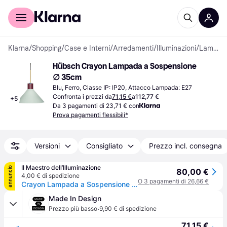
Per il tuo shopping
Per le aziende
Klarna
/
Shopping
/
Case e Interni
/
Arredamenti
/
Illuminazioni
/
Lampade a Sospensione
Hübsch Crayon Lampada a Sospensione 
∅ 35cm
Blu, Ferro, Classe IP: IP20, Attacco Lampada: E27
Confronta i prezzi da
71,15 €
a
112,77 €
+
5
Da 3 pagamenti di 23,71 € con
Prova pagamenti flessibili*
Versioni
Consigliato
Prezzo incl. consegna
Il Maestro dell’Illuminazione
annuncio
80,00 €
4,00 € di spedizione
O 3 pagamenti di 26,66 €
Crayon Lampada a Sospensione Ø35 Beige/Blu Menta/Bourdeaux - Hübsch - Sala da pranzo - Design - Metallo - Singola lampadina
Made In Design
·
Prezzo più basso
9,90 € di spedizione
71,15 €