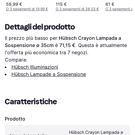
Sospensione 22cm
Sospensione 
59,99 €
115 €
61 €
O 3 pagamenti di 19,99 €
O 3 pagamenti di 38,33 €
O 3 pagamenti di
Dettagli del prodotto
Il prezzo più basso per 
Hübsch Crayon Lampada a 
Sospensione ∅ 35cm
 è 
71,15 €
. Questa è attualmente 
l'offerta più economica tra 
7
 negozi.
Compara:
Hübsch Illuminazioni
Hübsch Lampade a Sospensione
Caratteristiche
Prodotto
Hübsch Crayon Lampada a 