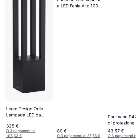
a LED Fenia Alto 100
cm - Antracite/Opale
Palo di protezione
Loom Design Odin
Lampada LED da
Paulmann 942
Giardino Nero Palo di
di protezione 
325 €
protezione
80 €
43,57 €
O 3 pagamenti di
108,33 €
O 3 pagamenti di 26,66 €
O 3 pagamenti di