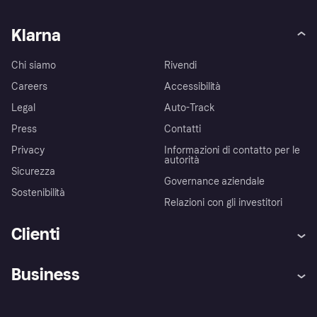
Klarna
Chi siamo
Rivendi
Careers
Accessibilità
Legal
Auto-Track
Press
Contatti
Privacy
Informazioni di contatto per le
autorità
Sicurezza
Governance aziendale
Sostenibilità
Relazioni con gli investitori
Clienti
Assistenza
Arbitro bancario
Business
Login
Promessa di protezione contro
le frodi
Supporto aziende
Portale per sviluppatori
La Klarna app
Impostazioni sulla privacy