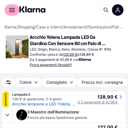
Per il tuo shopping
Per le aziende
Klarna
/
Shopping
/
Case e Interni
/
Arredamenti
/
Illuminazioni
/
Pali di protezione
Arcchio Yolena Lampada LED Da 
Giardino Con Sensore 60 cm Palo di 
protezione
LED, Grigio, Bianco, Nero, Alluminio, Classe IP: IP65
Confronta i prezzi da
122,00 €
a
128,90 €
Da 3 pagamenti di 40,66 € con
Prova pagamenti flessibili*
Colore
Consigliato
Prezzo incl. consegna
Lampade.it
annuncio
128,90 €
7,90 € di spedizione
,
3-6 giorni
O 3 pagamenti di 42,96 €
Arcchio lampione a LED Yolena, sensore, 60 cm, antracite Yolena, Nero, Alluminio, Moderno
Il Maestro dell’Illuminazione
·
Prezzo più basso
Spedizione gratuita
122,00 €