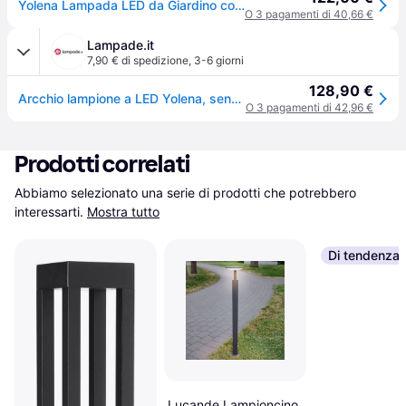
Yolena Lampada LED da Giardino con Sensore Grigio Scuro - Arcchio - Terrazza - Moderno - Metallo - Singola lampadina
O 3 pagamenti di 40,66 €
Lampade.it
7,90 € di spedizione
,
3-6 giorni
128,90 €
Arcchio lampione a LED Yolena, sensore, 60 cm, antracite Yolena, Nero, Alluminio, Moderno
O 3 pagamenti di 42,96 €
Prodotti correlati
Abbiamo selezionato una serie di prodotti che potrebbero 
interessarti.
Mostra tutto
Di tendenza
Lucande Lampioncino