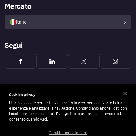
Accesso aziende
Stato operativo
Mercato
Esplora i negozi
Il tuo diritto di recesso
Vendi con Klarna
Piattaforme e partner
Politica di protezione
dell'acquirente Klarna
Italia
Segui
Cookie e privacy
Usiamo i cookie per far funzionare il sito web, personalizzare la tua
esperienza e analizzare la navigazione. Condividiamo anche i dati con
i nostri partner pubblicitari. Puoi gestire le preferenze o revocare il
consenso quando vuoi.
Cambia impostazioni