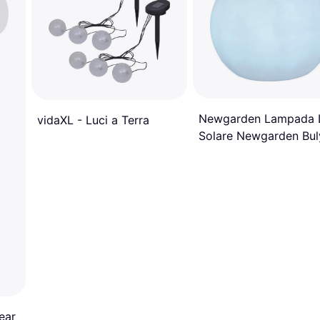
Newgarden Lampada 
vidaXL - Luci a Terra
Solare Newgarden Bul
Globo IP65 Ø 50 cm L
a Terra
ear