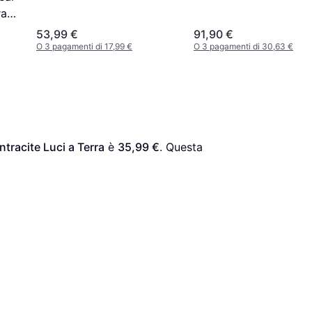
ra
53,99 €
91,90 €
O 3 pagamenti di 17,99 €
O 3 pagamenti di 30,63 €
racite Luci a Terra
 è 
35,99 €
. Questa 