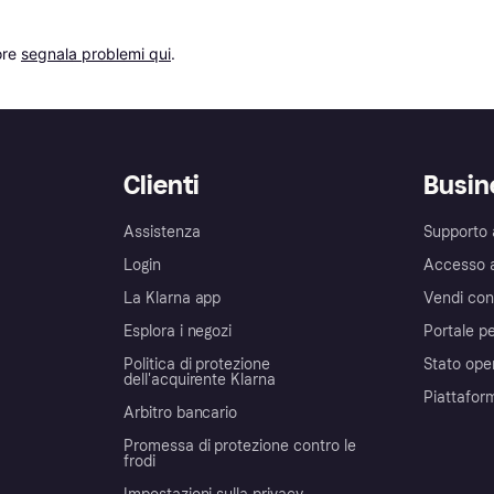
re 
segnala problemi qui
.
Clienti
Busin
Assistenza
Supporto 
Login
Accesso 
La Klarna app
Vendi con
Esplora i negozi
Portale pe
Politica di protezione
Stato ope
dell'acquirente Klarna
Piattafor
Arbitro bancario
Promessa di protezione contro le
frodi