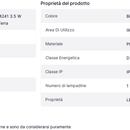
Proprietà del prodotto
Colore
4241 3.5 W 
B
Terra
Area Di Utilizzo
I
Materiale
P
Classe Energetica
D
Classe IP
I
Numero di lampadine
1
Proprietà
L
erne e sono da considerarsi puramente 