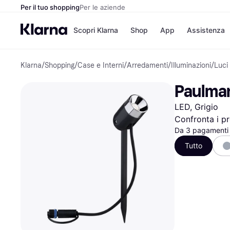
Per il tuo shopping
Per le aziende
Scopri Klarna
Shop
App
Assistenza
Klarna
/
Shopping
/
Case e Interni
/
Arredamenti
/
Illuminazioni
/
Luci
Opzioni di pagame
Negozi
Opzioni di pagamen
Booking.c
Paulman
Paga ora
Unieuro
Paga in 3 rate
Media Wor
LED, Grigio
Paga dopo 30 giorni
eBay
Finanziamento
Zalando
Confronta i pr
Da 3 pagamenti 
Tutto
Elenco negozi