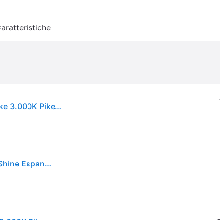
aratteristiche
Paulmann Plug & Shine lampada con picchetto Pike 3.000K Pike, dimmerabile, Nero, Plastica, Moderno
Paulmann Pike 94241 Sistema dilluminazione Plug&Shine Espansione faretto LED da giardino LED (monocolore) 3.5 W Bianco caldo Antracite