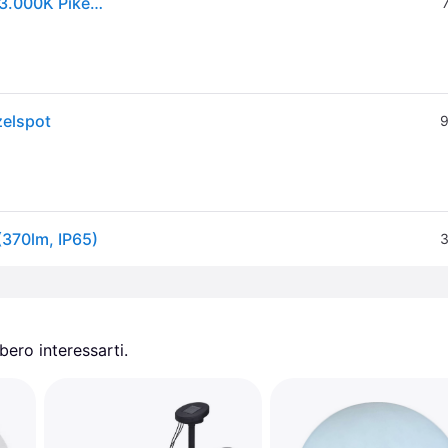
Paulmann Plug & Shine lampada con picchetto Pike 3.000K Pike, dimmerabile, Nero, Plastica, Moderno
zelspot
9
(370lm, IP65)
3
ero interessarti.