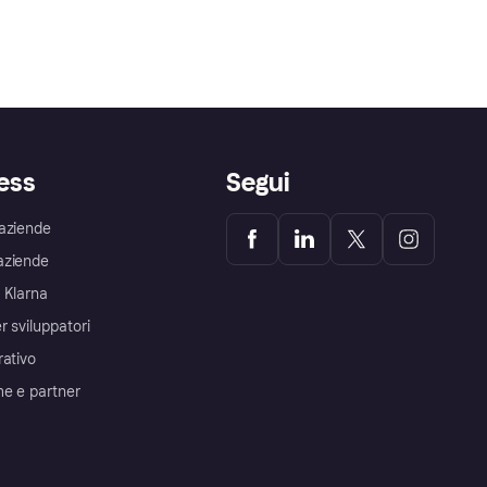
ess
Segui
aziende
aziende
 Klarna
r sviluppatori
rativo
me e partner