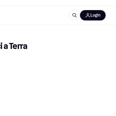
Login
Approfondimenti
ure per ufficio
re
Cos'è Klarna?
 a Terra
categorie