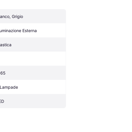
ianco, Grigio
lluminazione Esterna
lastica
P65
 Lampade
ED