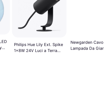
LED
Newgarden Cavo Per
Philips Hue Lily Ext. Spike
y
Lampada Da Giardino
1x8W 24V Luci a Terra
uci
Buly IP65 Ø 50 cm -
8.4cm
Bianco Luci a Terra