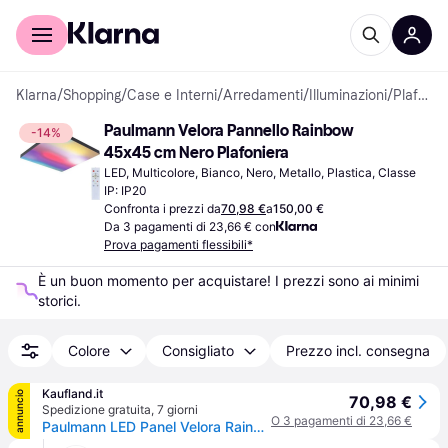
Per il tuo shopping
Per le aziende
Klarna
/
Shopping
/
Case e Interni
/
Arredamenti
/
Illuminazioni
/
Plafoniere
Paulmann Velora Pannello Rainbow 
-14%
45x45 cm Nero Plafoniera
LED, Multicolore, Bianco, Nero, Metallo, Plastica, Classe 
IP: IP20
Confronta i prezzi da
70,98 €
a
150,00 €
Da 3 pagamenti di 23,66 € con
Prova pagamenti flessibili*
È un buon momento per acquistare! I prezzi sono ai minimi 
storici.
Colore
Consigliato
Prezzo incl. consegna
Kaufland.it
annuncio
70,98 €
Spedizione gratuita
,
7 giorni
O 3 pagamenti di 23,66 €
Paulmann LED Panel Velora Rainbow