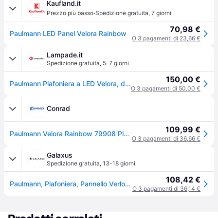
Kaufland.it
·
Prezzo più basso
Spedizione gratuita
,
7 giorni
70,98 €
Paulmann LED Panel Velora Rainbow
O 3 pagamenti di 23,66 €
Lampade.it
Spedizione gratuita
,
5-7 giorni
150,00 €
Paulmann Plafoniera a LED Velora, dimmerabile, Nero, Soggiorno / Sala da pranzo, Metallo, Moderno, Plafoniera LED
O 3 pagamenti di 50,00 €
Conrad
109,99 €
Paulmann Velora Rainbow 79908 Plafoniera LED Bianco caldo Nero
O 3 pagamenti di 36,66 €
Galaxus
Spedizione gratuita
,
13-18 giorni
108,42 €
Paulmann, Plafoniera, Pannello Verlora Rainbow (1690lm)
O 3 pagamenti di 36,14 €