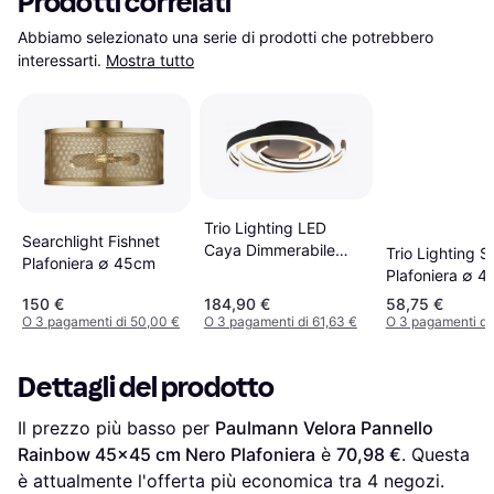
Prodotti correlati
Abbiamo selezionato una serie di prodotti che potrebbero 
interessarti.
Mostra tutto
Trio Lighting LED
Searchlight Fishnet
Caya Dimmerabile
Trio Lighting 
Plafoniera ∅ 45cm
Ottone Nero
Plafoniera ∅ 4
Plafoniera
150 €
184,90 €
58,75 €
O 3 pagamenti di 50,00 €
O 3 pagamenti di 61,63 €
O 3 pagamenti di
Dettagli del prodotto
Il prezzo più basso per 
Paulmann Velora Pannello 
Rainbow 45x45 cm Nero Plafoniera
 è 
70,98 €
. Questa 
è attualmente l'offerta più economica tra 
4
 negozi.