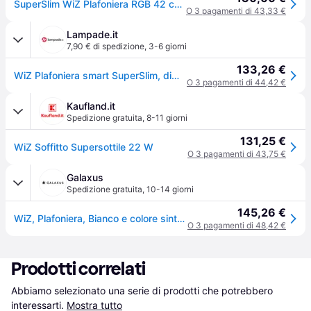
SuperSlim WiZ Plafoniera RGB 42 cm Bianco - WiZ - Soggiorno - Moderno - Plastica - Rotondo
O 3 pagamenti di 43,33 €
Lampade.it
7,90 € di spedizione
,
3-6 giorni
133,26 €
WiZ Plafoniera smart SuperSlim, dimmerabile, Bianco / Opale, Soggiorno / Sala da pranzo, Plastica, Moderno
O 3 pagamenti di 44,42 €
Kaufland.it
Spedizione gratuita
,
8-11 giorni
131,25 €
WiZ Soffitto Supersottile 22 W
O 3 pagamenti di 43,75 €
Galaxus
Spedizione gratuita
,
10-14 giorni
145,26 €
WiZ, Plafoniera, Bianco e colore sintonizzabile SuperSlim (2600lm)
O 3 pagamenti di 48,42 €
Prodotti correlati
Abbiamo selezionato una serie di prodotti che potrebbero 
interessarti.
Mostra tutto