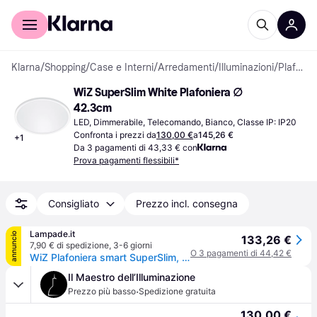
Per il tuo shopping
Per le aziende
Klarna
/
Shopping
/
Case e Interni
/
Arredamenti
/
Illuminazioni
/
Plafoniere
WiZ SuperSlim White Plafoniera ∅ 
42.3cm
LED, Dimmerabile, Telecomando, Bianco, Classe IP: IP20
Confronta i prezzi da
130,00 €
a
145,26 €
+
1
Da 3 pagamenti di 43,33 € con
Prova pagamenti flessibili*
Consigliato
Prezzo incl. consegna
Lampade.it
annuncio
133,26 €
7,90 € di spedizione
,
3-6 giorni
O 3 pagamenti di 44,42 €
WiZ Plafoniera smart SuperSlim, dimmerabile, Bianco / Opale, Soggiorno / Sala da pranzo, Plastica, Moderno
Il Maestro dell’Illuminazione
·
Prezzo più basso
Spedizione gratuita
130,00 €