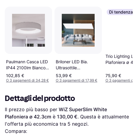
Di tendenza
Trio Lighting L
Paulmann Casca LED
Briloner LED Bia.
Plafoniera ∅ 
IP44 2100lm Bianco
Ultrasottile
Plafoniera 40cm
119.5x29.5 cm
102,85 €
53,99 €
75,90 €
Plafoniera
O 3 pagamenti di 34,28 €
O 3 pagamenti di 17,99 €
O 3 pagamenti di
Dettagli del prodotto
Il prezzo più basso per 
WiZ SuperSlim White 
Plafoniera ∅ 42.3cm
 è 
130,00 €
. Questa è attualmente 
l'offerta più economica tra 
5
 negozi.
Compara: