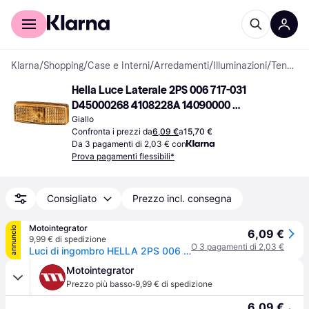
Per il tuo shopping
Per le aziende
Klarna
/
Shopping
/
Case e Interni
/
Arredamenti
/
Illuminazioni
/
Tendaggi
Hella Luce Laterale 2PS 006 717-031 
D45000268 4108228A 14090000 
821PL007A EP0002907 Tendaggio
Giallo
Confronta i prezzi da
6,09 €
a
15,70 €
Da 3 pagamenti di 2,03 € con
Prova pagamenti flessibili*
Consigliato
Prezzo incl. consegna
Motointegrator
annuncio
6,09 €
9,99 € di spedizione
O 3 pagamenti di 2,03 €
Luci di ingombro HELLA 2PS 006 717-031
Motointegrator
·
Prezzo più basso
9,99 € di spedizione
6,09 €