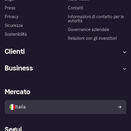
Press
Contatti
Privacy
Informazioni di contatto per le
autorità
Sicurezza
Governance aziendale
Sostenibilità
Relazioni con gli investitori
Clienti
Assistenza
Arbitro bancario
Business
Login
Promessa di protezione contro
le frodi
Supporto aziende
Portale per sviluppatori
La Klarna app
Impostazioni sulla privacy
Accesso aziende
Stato operativo
Mercato
Esplora i negozi
Il tuo diritto di recesso
Vendi con Klarna
Piattaforme e partner
Politica di protezione
dell'acquirente Klarna
Italia
Segui