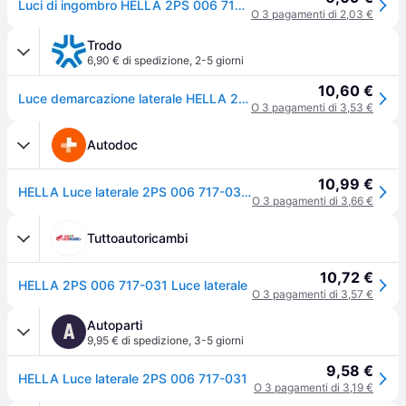
Luci di ingombro HELLA 2PS 006 717-031
O 3 pagamenti di 2,03 €
Trodo
6,90 € di spedizione
,
2-5 giorni
10,60 €
Luce demarcazione laterale HELLA 2PS 006 717-031
O 3 pagamenti di 3,53 €
Autodoc
10,99 €
HELLA Luce laterale 2PS 006 717-031 T051194,7011174,FE0435 0004824728,0874833,99707000939,607142708,58086730,40111525,88252606012,ZFHR67170376238
O 3 pagamenti di 3,66 €
Tuttoautoricambi
10,72 €
HELLA 2PS 006 717-031 Luce laterale
O 3 pagamenti di 3,57 €
Autoparti
A
9,95 € di spedizione
,
3-5 giorni
9,58 €
HELLA Luce laterale 2PS 006 717-031
O 3 pagamenti di 3,19 €