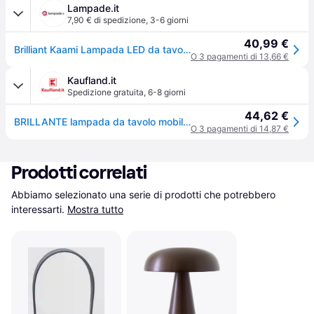
Lampade.it
7,90 € di spedizione
,
3-6 giorni
40,99 €
Brilliant Kaami Lampada LED da tavolo, dimmerabile, oro opaco Kaami, dimmerabile, Ottone / Oro, Soggiorno / Sala da pranzo, Metallo, Moderno
O 3 pagamenti di 13,66 €
Kaufland.it
Spedizione gratuita
,
6-8 giorni
44,62 €
BRILLANTE lampada da tavolo mobile a LED per esterni KAAMI | 37cm | 310lm | touch dimmer, | ricaricabile via USB | cappuccino
O 3 pagamenti di 14,87 €
Prodotti correlati
Abbiamo selezionato una serie di prodotti che potrebbero 
interessarti.
Mostra tutto