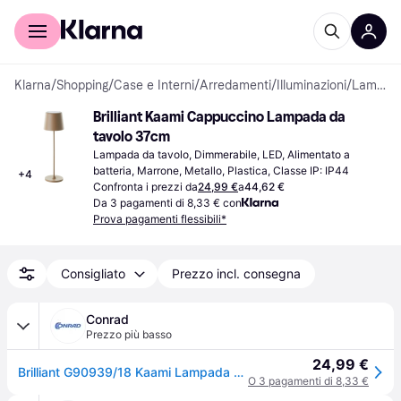
Per il tuo shopping
Per le aziende
Klarna
/
Shopping
/
Case e Interni
/
Arredamenti
/
Illuminazioni
/
Lampade da tavolo
Brilliant Kaami Cappuccino Lampada da 
tavolo 37cm
Lampada da tavolo, Dimmerabile, LED, Alimentato a 
batteria, Marrone, Metallo, Plastica, Classe IP: IP44
+
4
Confronta i prezzi da
24,99 €
a
44,62 €
Da 3 pagamenti di 8,33 € con
Prova pagamenti flessibili*
Consigliato
Prezzo incl. consegna
Conrad
Prezzo più basso
24,99 €
Brilliant G90939/18 Kaami Lampada LED da tavolo per esterni 2 W ERP: D (A - G) Oro
O 3 pagamenti di 8,33 €