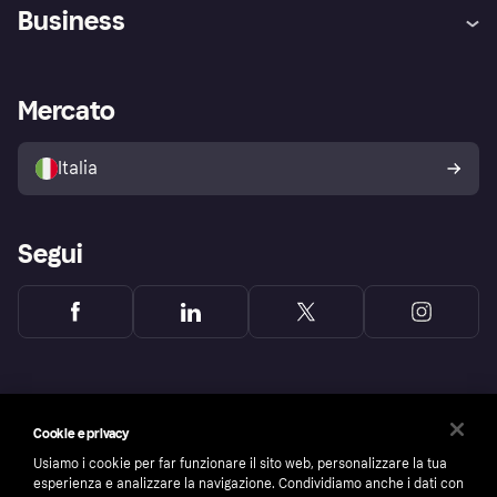
Assistenza
Arbitro bancario
Business
Login
Promessa di protezione contro
le frodi
Supporto aziende
Portale per sviluppatori
La Klarna app
Impostazioni sulla privacy
Accesso aziende
Stato operativo
Mercato
Esplora i negozi
Il tuo diritto di recesso
Vendi con Klarna
Piattaforme e partner
Politica di protezione
dell'acquirente Klarna
Italia
Segui
Cookie e privacy
Usiamo i cookie per far funzionare il sito web, personalizzare la tua
esperienza e analizzare la navigazione. Condividiamo anche i dati con