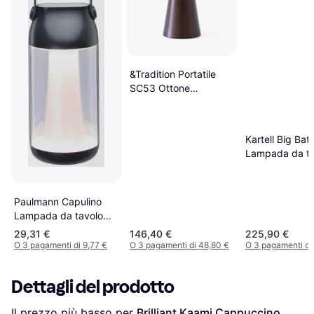
&Tradition Portatile
SC53 Ottone
Bronzato Lampada da
tavolo 21cm
Kartell Big Bat
Lampada da ta
37.3cm
Paulmann Capulino
Lampada da tavolo
18.4cm
29,31 €
146,40 €
225,90 €
O 3 pagamenti di 9,77 €
O 3 pagamenti di 48,80 €
O 3 pagamenti di
Dettagli del prodotto
Il prezzo più basso per 
Brilliant Kaami Cappuccino 