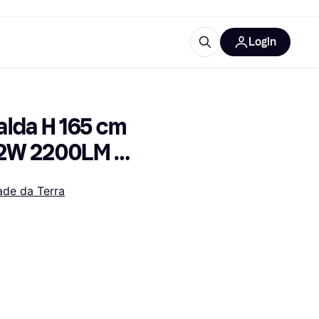
Login
Approfondimenti
ure per ufficio
re
Cos'è Klarna?
lda H 165 cm 
22W 2200LM 
de da Terra
categorie