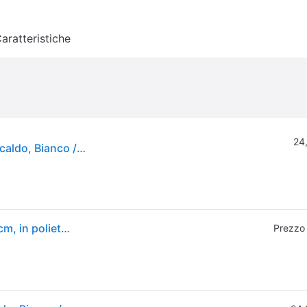
aratteristiche
24
Newgarden Lola piantana altezza 165 cm bianco caldo, Bianco / Opale, Plastica, Moderno
Lampada da esterno LOLA 165 CAVO CALDA H 165 cm, in polietilene , luce bianco caldo G13 22W 2200LM NEWGARDEN
Prezzo