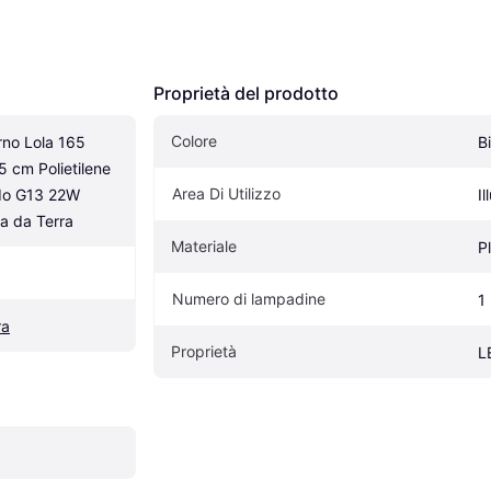
Proprietà del prodotto
Colore
no Lola 165 
B
 cm Polietilene 
Area Di Utilizzo
do G13 22W 
I
 da Terra
Materiale
P
Numero di lampadine
1
ra
Proprietà
L