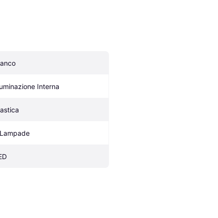
ianco
lluminazione Interna
lastica
 Lampade
ED