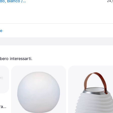
Newgarden Lola piantana altezza 165 cm bianco caldo, Bianco / Opale, Plastica, Moderno
24,
re
ero interessarti.
ra