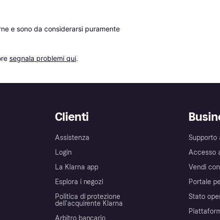
erne e sono da considerarsi puramente 
re 
segnala problemi qui
.
Clienti
Busin
Assistenza
Supporto 
Login
Accesso 
La Klarna app
Vendi con
Esplora i negozi
Portale pe
Politica di protezione
Stato ope
dell'acquirente Klarna
Piattafor
Arbitro bancario