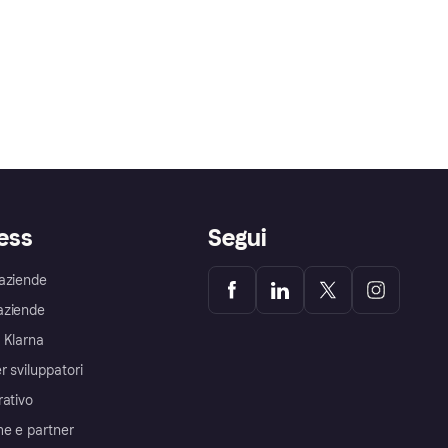
ess
Segui
aziende
aziende
 Klarna
r sviluppatori
rativo
me e partner