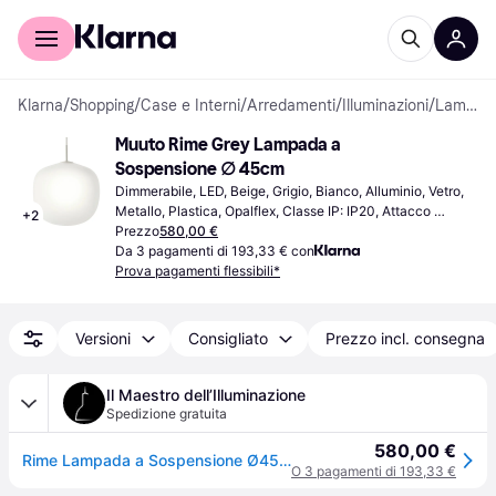
Per il tuo shopping
Per le aziende
Klarna
/
Shopping
/
Case e Interni
/
Arredamenti
/
Illuminazioni
/
Lampade a Sospensione
Muuto Rime Grey Lampada a 
Sospensione ∅ 45cm
Dimmerabile, LED, Beige, Grigio, Bianco, Alluminio, Vetro, 
Metallo, Plastica, Opalflex, Classe IP: IP20, Attacco 
+
2
Lampada: E27
Prezzo
580,00 €
Da 3 pagamenti di 193,33 € con
Prova pagamenti flessibili*
Versioni
Consigliato
Prezzo incl. consegna
Il Maestro dell’Illuminazione
Spedizione gratuita
580,00 €
Rime Lampada a Sospensione Ø45 Bianco/Grigio - Muuto - Sala da pranzo - Vetro
O 3 pagamenti di 193,33 €