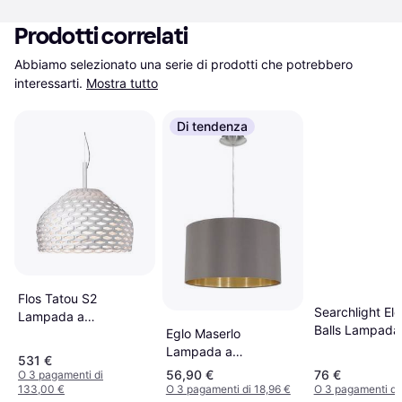
Prodotti correlati
Abbiamo selezionato una serie di prodotti che potrebbero 
interessarti.
Mostra tutto
Di tendenza
Flos Tatou S2
Searchlight Ele
Lampada a
Balls Lampada
Eglo Maserlo
Sospensione 40cm
Sospensione 
Lampada a
531 €
Sospensione ∅ 38cm
56,90 €
76 €
O 3 pagamenti di
133,00 €
O 3 pagamenti di 18,96 €
O 3 pagamenti di