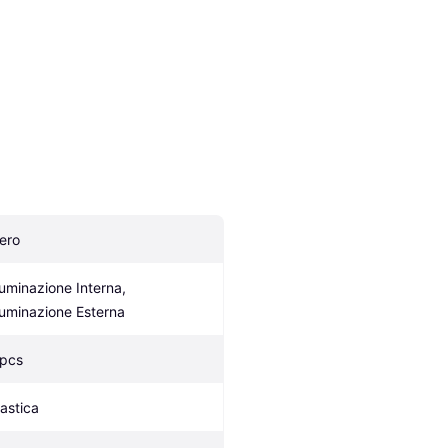
ero
luminazione Interna, 
lluminazione Esterna
 pcs
lastica