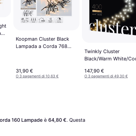
ght
a
Koopman Cluster Black
Lampada a Corda 768
Twinkly Cluster
Lampade
Black/Warm White/Co
White Lampada a Cor
31,90 €
147,90 €
400 Lampade
O 3 pagamenti di 10,63 €
O 3 pagamenti di 49,30 €
Corda 160 Lampade
 è 
64,80 €
. Questa 