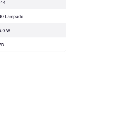
P44
60 Lampade
5.0 W
ED