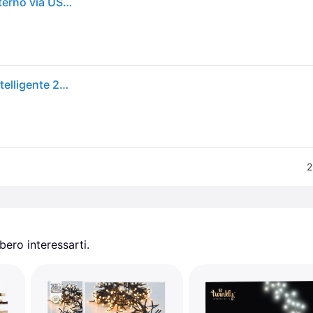
WiZ 8720169076969 Catenella luminosa Interno/esterno via USB Numero di lampadine 160 LED (monocolore) RGB controllabile da app., con collegamento USB, Colore
WiZ Philips 929004101222 Catena Luminosa LED Intelligente 20 m Fairy Light
2
ero interessarti.