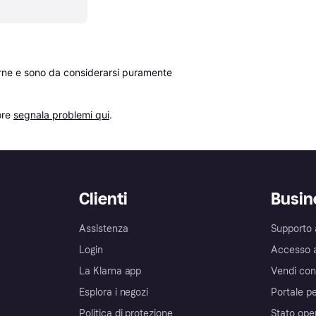
erne e sono da considerarsi puramente 
re 
segnala problemi qui
.
Clienti
Busin
Assistenza
Supporto 
Login
Accesso 
La Klarna app
Vendi con
Esplora i negozi
Portale pe
Politica di protezione
Stato ope