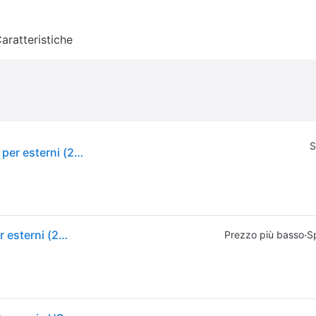
aratteristiche
S
WiZ, Catena luminosa, Colore delle luci delle fate per esterni (20m)
WiZ, Catena luminosa, Colore delle luci delle fate per esterni (20m)
·
Prezzo più basso
S