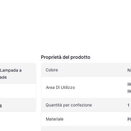
Proprietà del prodotto
Colore
 Lampada a 
N
ade
Il
Area Di Utilizzo
I
Quantità per confezione
a
1
Materiale
P