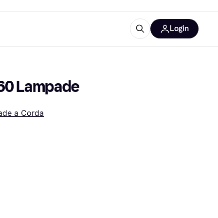
Login
Approfondimenti
ure per ufficio
re
Cos'è Klarna?
160 Lampade
de a Corda
categorie