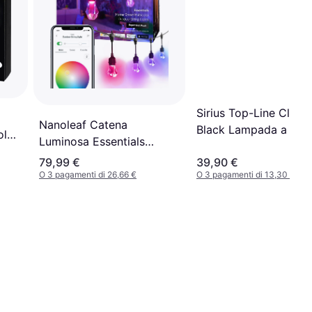
Sirius Top-Line Cluste
Nanoleaf Catena
Black Lampada a Cor
ol
Luminosa Essentials
200 Lampade
da
Matter 15m Lampada a
79,99 €
39,90 €
Corda 20 Lampade
O 3 pagamenti di 26,66 €
O 3 pagamenti di 13,30 €