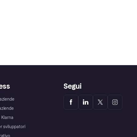
ess
Segui
aziende
aziende
 Klarna
r sviluppatori
rativo