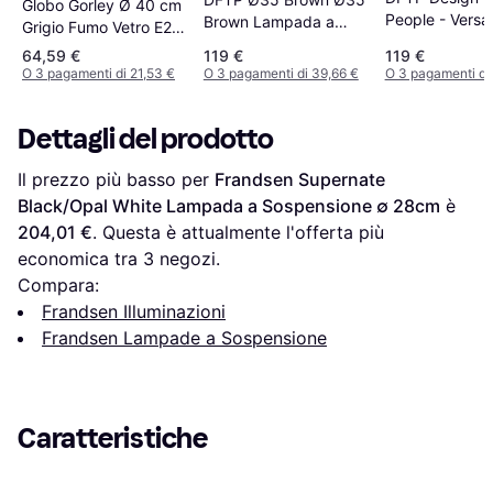
Globo Gorley Ø 40 cm
People - Versa
Brown Lampada a
Grigio Fumo Vetro E27
White Lampad
Sospensione ∅ 35cm
Lampada a
64,59 €
119 €
119 €
Sospensione
Sospensione
O 3 pagamenti di 21,53 €
O 3 pagamenti di 39,66 €
O 3 pagamenti di
Dettagli del prodotto
Il prezzo più basso per 
Frandsen Supernate 
Black/Opal White Lampada a Sospensione ∅ 28cm
 è 
204,01 €
. Questa è attualmente l'offerta più 
economica tra 
3
 negozi.
Compara:
Frandsen Illuminazioni
Frandsen Lampade a Sospensione
Caratteristiche