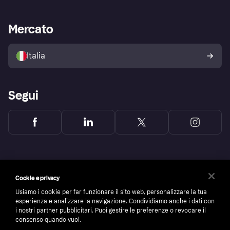
le frodi
Supporto aziende
Portale per sviluppatori
La Klarna app
Impostazioni sulla privacy
Accesso aziende
Stato operativo
Mercato
Esplora i negozi
Il tuo diritto di recesso
Vendi con Klarna
Piattaforme e partner
Politica di protezione
dell'acquirente Klarna
Italia
Segui
Cookie e privacy
Usiamo i cookie per far funzionare il sito web, personalizzare la tua
esperienza e analizzare la navigazione. Condividiamo anche i dati con
i nostri partner pubblicitari. Puoi gestire le preferenze o revocare il
consenso quando vuoi.