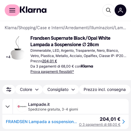
Per il tuo shopping
Per le aziende
Klarna
/
Shopping
/
Case e Interni
/
Arredamenti
/
Illuminazioni
/
Lampade a Sospensione
Frandsen Supernate Black/Opal White 
Lampada a Sospensione ∅ 28cm
Dimmerabile, LED, Argento, Trasparente, Nero, Bianco, 
Vetro, Plastica, Metallo, Acciaio, Opalflex, Classe IP: IP20, 
+
4
Attacco Lampada: E27
Prezzo
204,01 €
Da 3 pagamenti di 68,00 € con
Prova pagamenti flessibili*
Colore
Consigliato
Prezzo incl. consegna
Lampade.it
Spedizione gratuita
,
3-4 giorni
204,01 €
FRANDSEN Lampada a sospensione Supernate, dimmerabile, Bianco / Opale, Soggiorno / Sala da pranzo, Vetro, Design, Lampada a sospensione
O 3 pagamenti di 68,00 €