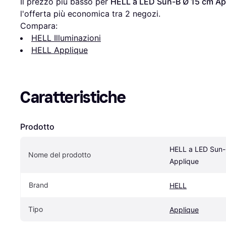
Il prezzo più basso per 
HELL a LED Sun-B Ø 15 cm Ap
l'offerta più economica tra 
2
 negozi.
Compara:
HELL Illuminazioni
HELL Applique
Caratteristiche
Prodotto
HELL a LED Sun-
Nome del prodotto
Applique
Brand
HELL
Tipo
Applique