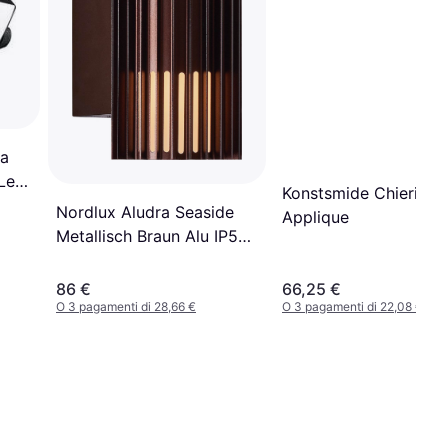
a
 Led
Konstsmide Chieri
lda
Nordlux Aludra Seaside
Applique
Metallisch Braun Alu IP54
E27 Applique
86 €
66,25 €
O 3 pagamenti di 28,66 €
O 3 pagamenti di 22,08 €