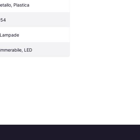
etallo, Plastica
P54
 Lampade
immerabile, LED