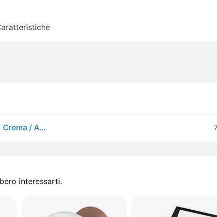
aratteristiche
HELL Applique da esterni a LED Sun-B, dimmerabile, Crema / Ambra, Metallo, Moderno, Applique LED da esterni
ero interessarti.