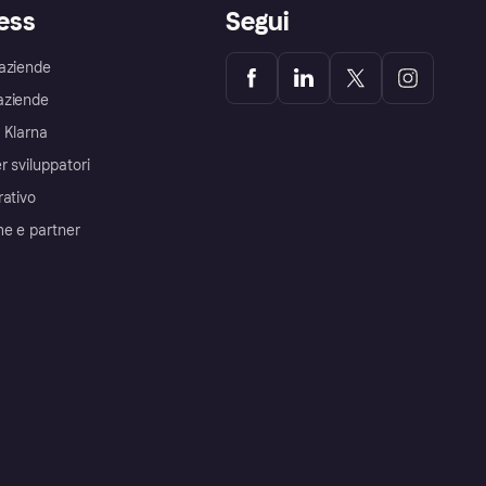
ess
Segui
aziende
aziende
 Klarna
r sviluppatori
rativo
me e partner