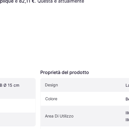
plique
 è 
82,11 €
. Questa è attualmente 
Proprietà del prodotto
Design
B Ø 15 cm 
L
Colore
B
Il
Area Di Utilizzo
I