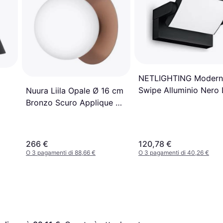
NETLIGHTING Modern
Swipe Alluminio Nero
Nuura Liila Opale Ø 16 cm
20.5W 3000K Luce Ca
Bronzo Scuro Applique ∅
Applique
16.5cm
266 €
120,78 €
O 3 pagamenti di 88,66 €
O 3 pagamenti di 40,26 €