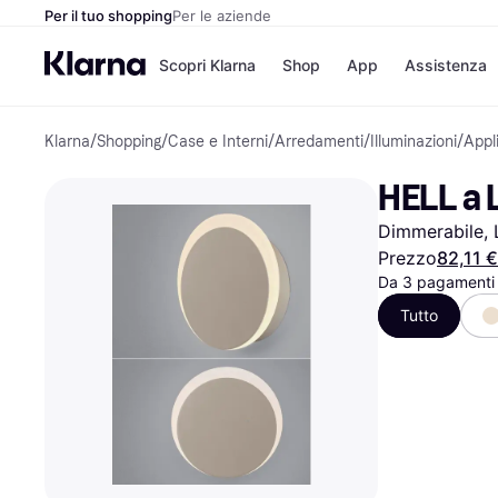
Per il tuo shopping
Per le aziende
Scopri Klarna
Shop
App
Assistenza
Klarna
/
Shopping
/
Case e Interni
/
Arredamenti
/
Illuminazioni
/
Appl
Opzioni di pagame
Negozi
Opzioni di pagamen
Booking.c
HELL a 
Paga ora
Unieuro
Paga in 3 rate
Media Wor
Dimmerabile, 
Paga dopo 30 giorni
eBay
Finanziamento
Zalando
Prezzo
82,11 €
Da 3 pagamenti 
Tutto
Elenco negozi