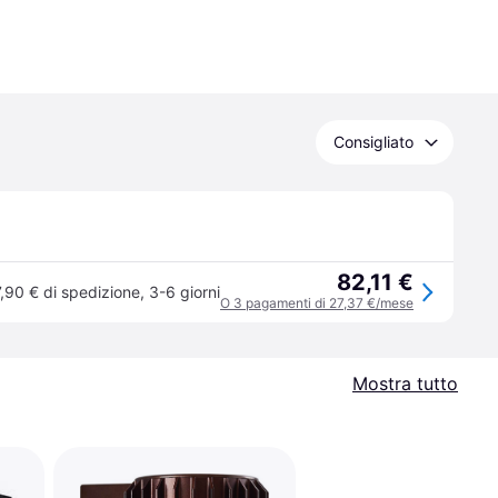
Consigliato
82,11 €
7,90 € di spedizione
,
3-6 giorni
O 3 pagamenti di 27,37 €/mese
Mostra tutto