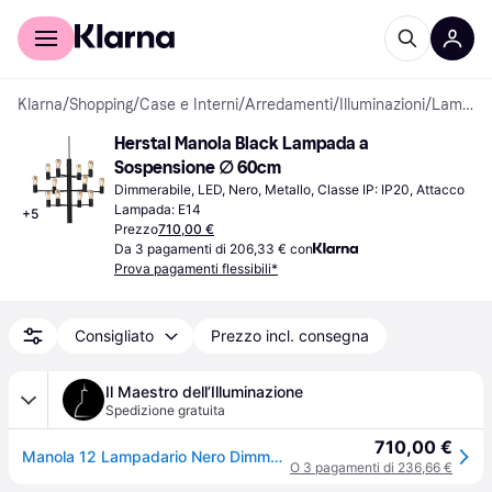
Per il tuo shopping
Per le aziende
Klarna
/
Shopping
/
Case e Interni
/
Arredamenti
/
Illuminazioni
/
Lampade a Sospensione
Herstal Manola Black Lampada a 
Sospensione ∅ 60cm
Dimmerabile, LED, Nero, Metallo, Classe IP: IP20, Attacco 
Lampada: E14
+
5
Prezzo
710,00 €
Da 3 pagamenti di 206,33 € con
Prova pagamenti flessibili*
Consigliato
Prezzo incl. consegna
Il Maestro dell’Illuminazione
Spedizione gratuita
710,00 €
Manola 12 Lampadario Nero Dimmerabile LED - Herstal - Sala da pranzo - Metallo
O 3 pagamenti di 236,66 €