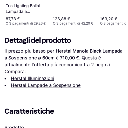
Trio Lighting Balini
Lampada a
Sospensione ∅ 30cm
87,78 €
126,88 €
163,20 €
O 3 pagamenti di 29,26 €
O 3 pagamenti di 42,29 €
O 3 pagamenti di
Dettagli del prodotto
Il prezzo più basso per 
Herstal Manola Black Lampada 
a Sospensione ∅ 60cm
 è 
710,00 €
. Questa è 
attualmente l'offerta più economica tra 
2
 negozi.
Compara:
Herstal Illuminazioni
Herstal Lampade a Sospensione
Caratteristiche
Prodotto