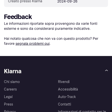
Creato presso Klarna
2024-09-26
Feedback
Le informazioni riportate sopra provengono da varie fonti 
esterne e sono da considerarsi puramente indicative.

Hai notato qualcosa che non va con questo prodotto? Per 
favore 
segnala problemi qui
.
Klarna
Chi siamo
Rivendi
Careers
Accessibilità
Legal
Auto-Track
Press
Contatti
Privacy
Informazioni di contatto per le