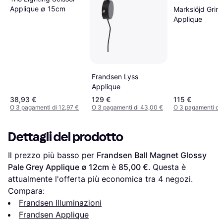
Applique ∅ 15cm
Markslöjd Grim
Applique
Frandsen Lyss
Applique
38,93 €
129 €
115 €
O 3 pagamenti di 12,97 €
O 3 pagamenti di 43,00 €
O 3 pagamenti di
Dettagli del prodotto
Il prezzo più basso per 
Frandsen Ball Magnet Glossy 
Pale Grey Applique ∅ 12cm
 è 
85,00 €
. Questa è 
attualmente l'offerta più economica tra 
4
 negozi.
Compara:
Frandsen Illuminazioni
Frandsen Applique