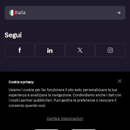
Il tuo diritto di recesso
Vendi con Klarna
Piattaforme e partner
Politica di protezione
dell'acquirente Klarna
Italia
Segui
Cookie e privacy
Usiamo i cookie per far funzionare il sito web, personalizzare la tua
esperienza e analizzare la navigazione. Condividiamo anche i dati con
i nostri partner pubblicitari. Puoi gestire le preferenze o revocare il
consenso quando vuoi.
Cambia impostazioni
Copyright © 2005-2026 Klarna Bank AB (publ). Headquarters: Stockholm, Sweden. All
rights reserved. Klarna Bank AB (publ). Sveavägen 46, 111 34 Stockholm. Organization