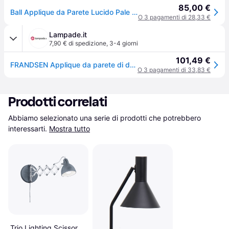
85,00 €
Ball Applique da Parete Lucido Pale Grigio - Frandsen Ball Magnet - Soggiorno - Design - Metallo - Singola lampadina
O 3 pagamenti di 28,33 €
Lampade.it
7,90 € di spedizione
,
3-4 giorni
101,49 €
FRANDSEN Applique da parete di design Ball Magnet, Alluminio / Grigio / Zincato, Soggiorno / Sala da pranzo, Metallo, Design, Applique
O 3 pagamenti di 33,83 €
Prodotti correlati
Abbiamo selezionato una serie di prodotti che potrebbero 
interessarti.
Mostra tutto
Trio Lighting Scissor