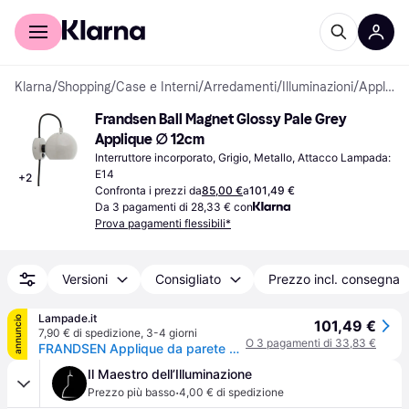
Per il tuo shopping
Per le aziende
Klarna
/
Shopping
/
Case e Interni
/
Arredamenti
/
Illuminazioni
/
Applique
Frandsen Ball Magnet Glossy Pale Grey 
Applique ∅ 12cm
Interruttore incorporato, Grigio, Metallo, Attacco Lampada: 
E14
+
2
Confronta i prezzi da
85,00 €
a
101,49 €
Da 3 pagamenti di 28,33 € con
Prova pagamenti flessibili*
Versioni
Consigliato
Prezzo incl. consegna
Lampade.it
annuncio
101,49 €
7,90 € di spedizione
,
3-4 giorni
O 3 pagamenti di 33,83 €
FRANDSEN Applique da parete di design Ball Magnet, Alluminio / Grigio / Zincato, Soggiorno / Sala da pranzo, Metallo, Design, Applique
Il Maestro dell’Illuminazione
·
Prezzo più basso
4,00 € di spedizione