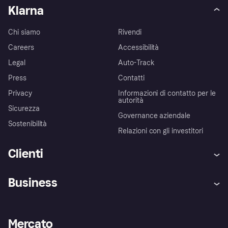
Klarna
Chi siamo
Rivendi
Careers
Accessibilità
Legal
Auto-Track
Press
Contatti
Privacy
Informazioni di contatto per le
autorità
Sicurezza
Governance aziendale
Sostenibilità
Relazioni con gli investitori
Clienti
Assistenza
Arbitro bancario
Business
Login
Promessa di protezione contro
le frodi
Supporto aziende
Portale per sviluppatori
La Klarna app
Impostazioni sulla privacy
Accesso aziende
Stato operativo
Mercato
Esplora i negozi