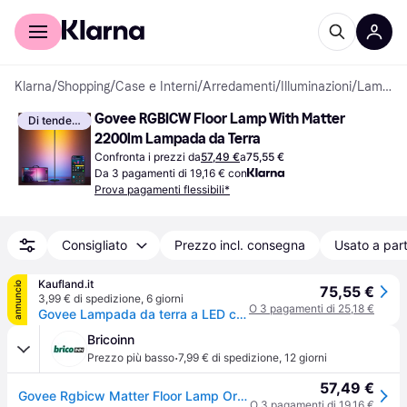
Per il tuo shopping
Per le aziende
Klarna
/
Shopping
/
Case e Interni
/
Arredamenti
/
Illuminazioni
/
Lampade da Terra
Govee RGBICW Floor Lamp With Matter 
Di tendenza
2200lm Lampada da Terra
Confronta i prezzi da
57,49 €
a
75,55 €
Da 3 pagamenti di 19,16 € con
Prova pagamenti flessibili*
Consigliato
Prezzo incl. consegna
Usato a part
Kaufland.it
annuncio
75,55 €
3,99 € di spedizione
,
6 giorni
O 3 pagamenti di 25,18 €
Govee Lampada da terra a LED che illumina il soggiorno, lampada da terra WiFi dimmerabile, funziona con Alexa e Google Assistant, 16 milioni di colori, modalità musicali Nero
Bricoinn
·
Prezzo più basso
7,99 € di spedizione
,
12 giorni
57,49 €
Govee Rgbicw Matter Floor Lamp Oro One Size / EU Plug 220V
O 3 pagamenti di 19,16 €