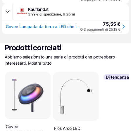
Kaufland.it
3,99 € di spedizione
,
6 giorni
75,55 €
Govee Lampada da terra a LED che illumina il soggiorno, lampada da terra WiFi dimmerabile, funziona con Alexa e Google Assistant, 16 milioni di colori, modalità musicali Nero
O 3 pagamenti di 25,18 €
Prodotti correlati
Abbiamo selezionato una serie di prodotti che potrebbero 
interessarti.
Mostra tutto
Di tendenza
Govee
Flos Arco LED