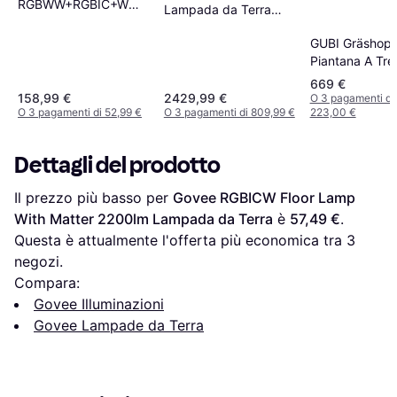
RGBWW+RGBIC+WW
Lampada da Terra
Black Lampada da
240cm
Terra
GUBI Gräshop
Piantana A Tr
Nero Lampada
669 €
Terra 125.3cm
158,99 €
2429,99 €
O 3 pagamenti di
O 3 pagamenti di 52,99 €
O 3 pagamenti di 809,99 €
223,00 €
Dettagli del prodotto
Il prezzo più basso per 
Govee RGBICW Floor Lamp 
With Matter 2200lm Lampada da Terra
 è 
57,49 €
. 
Questa è attualmente l'offerta più economica tra 
3
negozi.
Compara:
Govee Illuminazioni
Govee Lampade da Terra