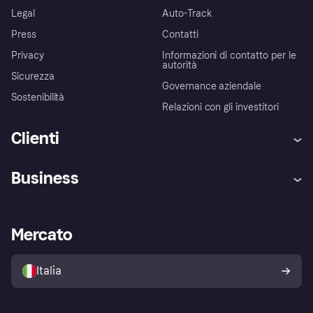
Legal
Auto-Track
Press
Contatti
Privacy
Informazioni di contatto per le
autorità
Sicurezza
Governance aziendale
Sostenibilità
Relazioni con gli investitori
Clienti
Assistenza
Arbitro bancario
Business
Login
Promessa di protezione contro
le frodi
Supporto aziende
Portale per sviluppatori
La Klarna app
Impostazioni sulla privacy
Accesso aziende
Stato operativo
Mercato
Esplora i negozi
Il tuo diritto di recesso
Vendi con Klarna
Piattaforme e partner
Politica di protezione
dell'acquirente Klarna
Italia