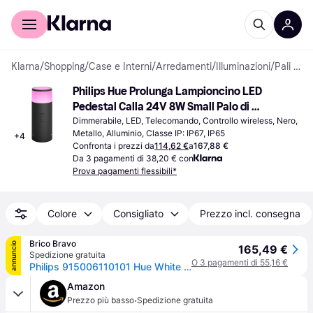
Per il tuo shopping
Per le aziende
Klarna
/
Shopping
/
Case e Interni
/
Arredamenti
/
Illuminazioni
/
Pali di protezione
Philips Hue Prolunga Lampioncino LED 
Pedestal Calla 24V 8W Small Palo di 
protezione 25cm
Dimmerabile, LED, Telecomando, Controllo wireless, Nero, 
Metallo, Alluminio, Classe IP: IP67, IP65
+
4
Confronta i prezzi da
114,62 €
a
167,88 €
Da 3 pagamenti di 38,20 € con
Prova pagamenti flessibili*
Colore
Consigliato
Prezzo incl. consegna
Brico Bravo
annuncio
165,49 €
Spedizione gratuita
O 3 pagamenti di 55,16 €
Philips 915006110101 Hue White and Color Ambiance Palo da Esterno LED Smart 8 W IP65 colore Nero
Amazon
·
Prezzo più basso
Spedizione gratuita