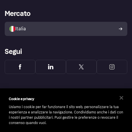
Supporto aziende
Portale per sviluppatori
La Klarna app
Impostazioni sulla privacy
Accesso aziende
Stato operativo
Mercato
Esplora i negozi
Il tuo diritto di recesso
Vendi con Klarna
Piattaforme e partner
Politica di protezione
dell'acquirente Klarna
Italia
Segui
Cookie e privacy
Usiamo i cookie per far funzionare il sito web, personalizzare la tua
esperienza e analizzare la navigazione. Condividiamo anche i dati con
i nostri partner pubblicitari. Puoi gestire le preferenze o revocare il
consenso quando vuoi.