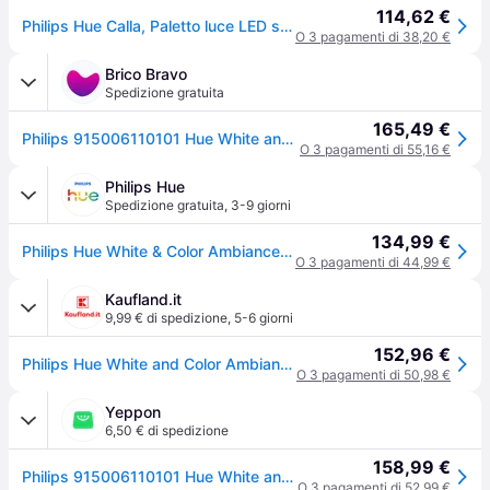
114,62 €
Philips Hue Calla, Paletto luce LED smart, Estensione, Nero
O 3 pagamenti di 38,20 €
Brico Bravo
Spedizione gratuita
165,49 €
Philips 915006110101 Hue White and Color Ambiance Palo da Esterno LED Smart 8 W IP65 colore Nero
O 3 pagamenti di 55,16 €
Philips Hue
Spedizione gratuita
,
3-9 giorni
134,99 €
Philips Hue White & Color Ambiance Piedistallo Calla Per Esterni - Nero
O 3 pagamenti di 44,99 €
Kaufland.it
9,99 € di spedizione
,
5-6 giorni
152,96 €
Philips Hue White and Color Ambiance Calla - Lampada da terra - LED - 8 W (equivalente 49 W) - Classe A - 16 milioni di colori
O 3 pagamenti di 50,98 €
Yeppon
6,50 € di spedizione
158,99 €
Philips 915006110101 Hue White and Color Ambiance Palo da Esterno LED Smart 8 W IP65 colore Nero
O 3 pagamenti di 52,99 €