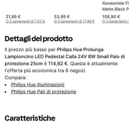
Konstsmide Fl
Matte Black Pa
protezione 12
21,99 €
53,99 €
108,90 €
O 3 pagamenti di 7,33 €
O 3 pagamenti di 17,99 €
O 3 pagamenti di
Dettagli del prodotto
Il prezzo più basso per 
Philips Hue Prolunga 
Lampioncino LED Pedestal Calla 24V 8W Small Palo di 
protezione 25cm
 è 
114,62 €
. Questa è attualmente 
l'offerta più economica tra 
6
 negozi.
Compara:
Philips Hue Illuminazioni
Philips Hue Pali di protezione
Caratteristiche