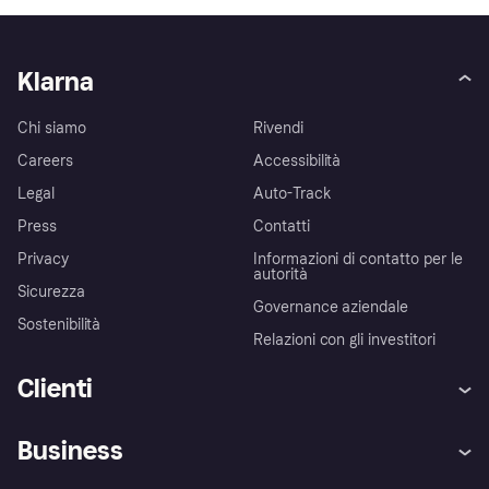
Klarna
Chi siamo
Rivendi
Careers
Accessibilità
Legal
Auto-Track
Press
Contatti
Privacy
Informazioni di contatto per le
autorità
Sicurezza
Governance aziendale
Sostenibilità
Relazioni con gli investitori
Clienti
Assistenza
Arbitro bancario
Business
Login
Promessa di protezione contro
le frodi