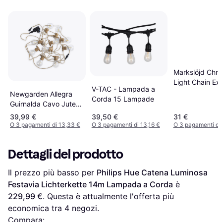
Markslöjd Chris
Light Chain Ex
V-TAC - Lampada a
Lampada a Co
Newgarden Allegra
Corda 15 Lampade
Lampade
Guirnalda Cavo Jute
Ghirlanda Luminosa
39,99 €
39,50 €
31 €
Per Esterni Lampada a
O 3 pagamenti di 13,33 €
O 3 pagamenti di 13,16 €
O 3 pagamenti di
Corda
Dettagli del prodotto
Il prezzo più basso per 
Philips Hue Catena Luminosa 
Festavia Lichterkette 14m Lampada a Corda
 è 
229,99 €
. Questa è attualmente l'offerta più 
economica tra 
4
 negozi.
Compara: