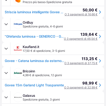
·
Prezzo più basso
Spedizione gratuita
50,00 €
Striscia luminosa intelligente Govee H7025CB1 Wi-Fi Bluetooth 15 m IP67 multicolore
O 3 pagamenti di 16,66 €
OnBuy
Spedizione gratuita
,
4-6 giorni
139,64 €
"Ghirlanda luminosa - GENERICO - Govee - Connessa - 15 m - 15 LED multicolori"
O 3 pagamenti di 46,54 €
Kaufland.it
17,50 € di spedizione
,
3-5 giorni
113,25 €
Govee - Catena luminosa da esterno con lampadine trasparenti
O 3 pagamenti di 37,75 €
Bricoinn
4,99 € di spedizione
,
12 giorni
98,99 €
Govee 15m Garland Light Trasparente
O 3 pagamenti di 32,99 €
Galaxus
Spedizione gratuita
,
3 giorni