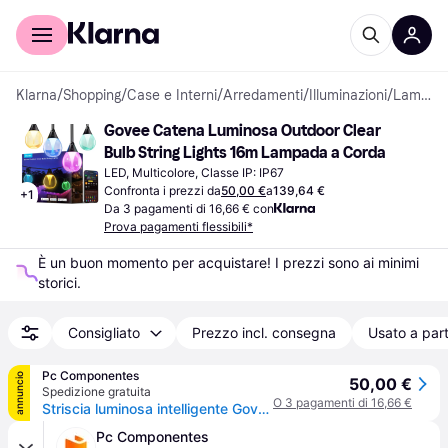
Per il tuo shopping
Per le aziende
Klarna
/
Shopping
/
Case e Interni
/
Arredamenti
/
Illuminazioni
/
Lampade a Corda
Govee Catena Luminosa Outdoor Clear 
Bulb String Lights 16m Lampada a Corda
LED, Multicolore, Classe IP: IP67
Confronta i prezzi da
50,00 €
a
139,64 €
+
1
Da 3 pagamenti di 16,66 € con
Prova pagamenti flessibili*
È un buon momento per acquistare! I prezzi sono ai minimi 
storici.
Consigliato
Prezzo incl. consegna
Usato a part
Pc Componentes
annuncio
50,00 €
Spedizione gratuita
O 3 pagamenti di 16,66 €
Striscia luminosa intelligente Govee H7025CB1 Wi-Fi Bluetooth 15 m IP67 multicolore
Pc Componentes