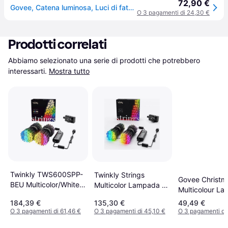
72,90 €
Govee, Catena luminosa, Luci di fata (15m)
O 3 pagamenti di 24,30 €
Prodotti correlati
Abbiamo selezionato una serie di prodotti che potrebbero 
interessarti.
Mostra tutto
Twinkly TWS600SPP-
Twinkly Strings
Govee Christm
BEU Multicolor/White
Multicolor Lampada a
Multicolour L
Lampada a Corda
Corda 400 Lampade
a Corda 100 
184,39 €
135,30 €
49,49 €
600 Lampade
O 3 pagamenti di 61,46 €
O 3 pagamenti di 45,10 €
O 3 pagamenti di