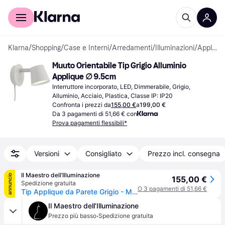
Per il tuo shopping
Per le aziende
Klarna
/
Shopping
/
Case e Interni
/
Arredamenti
/
Illuminazioni
/
Applique
Muuto Orientabile Tip Grigio Alluminio 
Applique ∅ 9.5cm
Interruttore incorporato, LED, Dimmerabile, Grigio, 
Alluminio, Acciaio, Plastica, Classe IP: IP20
Confronta i prezzi da
155,00 €
a
199,00 €
Da 3 pagamenti di 51,66 € con
Prova pagamenti flessibili*
Versioni
Consigliato
Prezzo incl. consegna
Il Maestro dell’Illuminazione
annuncio
155,00 €
Spedizione gratuita
O 3 pagamenti di 51,66 €
Tip Applique da Parete Grigio - Muuto - Soggiorno - Alluminio
Il Maestro dell’Illuminazione
·
Prezzo più basso
Spedizione gratuita