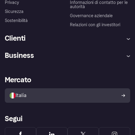
Privacy
Informazioni di contatto per le
autorità
Sicurezza
Governance aziendale
Sostenibilità
Relazioni con gli investitori
Clienti
Assistenza
Arbitro bancario
Business
Login
Promessa di protezione contro
le frodi
Supporto aziende
Portale per sviluppatori
La Klarna app
Impostazioni sulla privacy
Accesso aziende
Stato operativo
Mercato
Esplora i negozi
Il tuo diritto di recesso
Vendi con Klarna
Piattaforme e partner
Politica di protezione
dell'acquirente Klarna
Italia
Segui