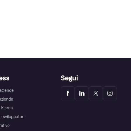
ess
Segui
aziende
aziende
 Klarna
r sviluppatori
rativo