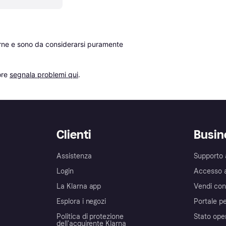
erne e sono da considerarsi puramente 
re 
segnala problemi qui
.
Clienti
Busin
Assistenza
Supporto 
Login
Accesso 
La Klarna app
Vendi con
Esplora i negozi
Portale pe
Politica di protezione
Stato ope
dell'acquirente Klarna