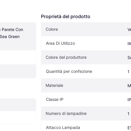
Proprietà del prodotto
Colore
Parete Con 
V
 Sea Green 
Area Di Utilizzo
I
Colore del produttore
S
Quantità per confezione
1
Materiale
M
Classe IP
I
Numero di lampadine
1
Attacco Lampada
E