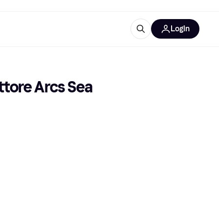
Login
Approfondimenti
ure per ufficio
re
Cos'è Klarna?
tore Arcs Sea 
categorie