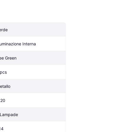
erde
lluminazione Interna
ee Green
 pcs
etallo
P20
 Lampade
14