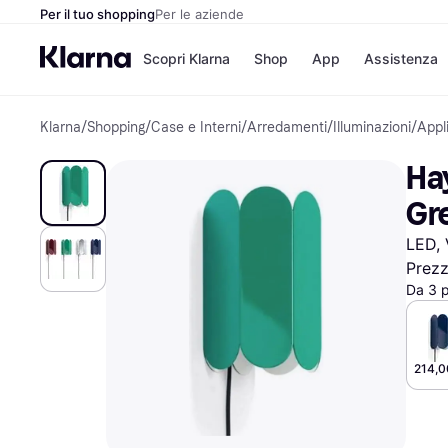
Per il tuo shopping
Per le aziende
Scopri Klarna
Shop
App
Assistenza
Klarna
/
Shopping
/
Case e Interni
/
Arredamenti
/
Illuminazioni
/
Appl
Opzioni di pagame
Negozi
Opzioni di pagamen
Booking.c
Ha
Paga ora
Unieuro
Paga in 3 rate
Media Wor
Gr
Paga dopo 30 giorni
eBay
Finanziamento
Zalando
LED, 
Prez
Da 3 
Elenco negozi
214,0