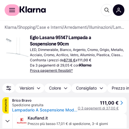
Per il tuo shopping
Per le aziende
Klarna
/
Shopping
/
Case e Interni
/
Arredamenti
/
Illuminazioni
/
Lampade a Sospensione
Eglo Lasana 95147 Lampada a 
Sospensione 90cm
LED, Dimmerabile, Bianco, Argento, Cromo, Grigio, Metallo, 
Acciaio, Cromo, Acrilico, Vetro, Alluminio, Plastica, Classe 
IP: IP20, IP44, Attacco Lampada: E27
Confronta i prezzi da
87,16 €
a
111,00 €
Da 3 pagamenti di 29,05 € con
Prova pagamenti flessibili*
Versioni
Colore
Consigliato
Prezzo i
Brico Bravo
annuncio
111,00 €
Spedizione gratuita
O 3 pagamenti di 37,00 €
Lampadario A Sospensione Moderno Lasana Alluminio Cromo 1 Luce Led 30W 3500Lm
Kaufland.it
·
Prezzo più basso
17,01 € di spedizione
,
3-4 giorni