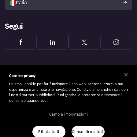
Italia
Segui
Cookie e privacy
Usiamo i cookie per far funzionare il sito web, personalizzare la tua
esperienza e analizzare la navigazione. Condividiamo anche i dati con
i nostri partner pubblicitari. Puoi gestire le preferenze o revocare il
consenso quando vuoi.
Cambia impostazioni
Copyright © 2005-2026 Klarna Bank AB (publ). Headquarters: Stockholm, Sweden. All
rights reserved. Klarna Bank AB (publ). Sveavägen 46, 111 34 Stockholm. Organization
number: 556737-0431
Rifiuta tutti
Consentire a tutti