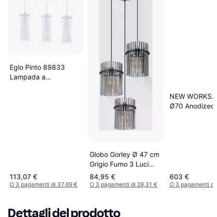
Eglo Pinto 89833
Lampada a
Sospensione 60cm
NEW WORKS. B
Ø70 Anodized
Alluminio Lam
Sospensione 
Globo Gorley Ø 47 cm
Grigio Fumo 3 Luci
Vetro Lampada a
113,07 €
84,95 €
603 €
Sospensione
O 3 pagamenti di 37,69 €
O 3 pagamenti di 28,31 €
O 3 pagamenti di
Dettagli del prodotto