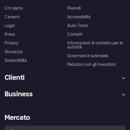
Chi siamo
Rivendi
Careers
Accessibilità
Legal
Auto-Track
Press
Contatti
Privacy
Informazioni di contatto per le
autorità
Sicurezza
Governance aziendale
Sostenibilità
Relazioni con gli investitori
Clienti
Assistenza
Arbitro bancario
Business
Login
Promessa di protezione contro
le frodi
Supporto aziende
Portale per sviluppatori
La Klarna app
Impostazioni sulla privacy
Accesso aziende
Stato operativo
Mercato
Esplora i negozi
Il tuo diritto di recesso
Vendi con Klarna
Piattaforme e partner
Politica di protezione
dell'acquirente Klarna