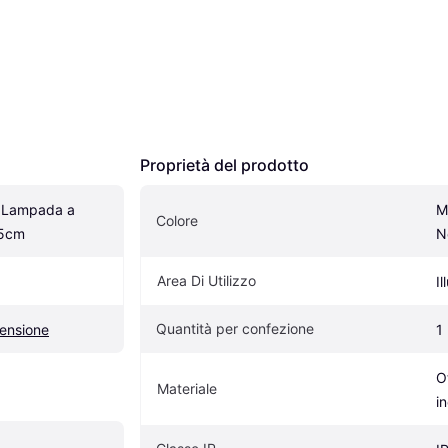
Proprietà del prodotto
 Lampada a 
M
Colore
15cm
N
Area Di Utilizzo
I
Quantità per confezione
ensione
1
O
Materiale
i