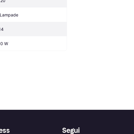
P20
 Lampade
14
.0 W
ess
Segui