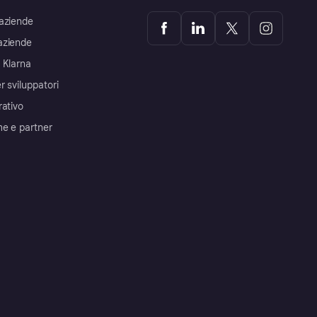
aziende
aziende
 Klarna
r sviluppatori
rativo
me e partner