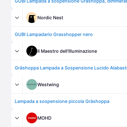
Nordic Nest
GUBI Lampadario Grasshopper nero
Il Maestro dell’Illuminazione
Westwing
Lampada a sospensione piccola Gräshoppa
MOHD