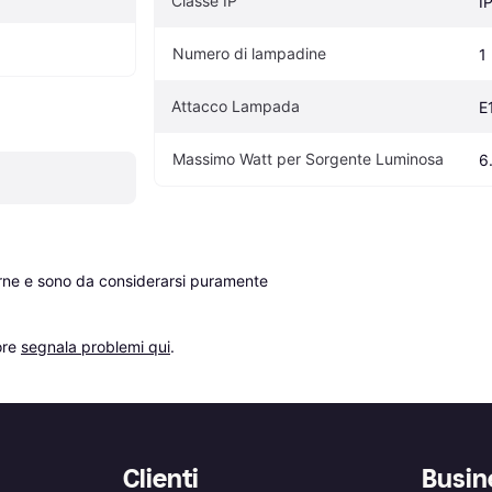
Classe IP
I
Numero di lampadine
1
Attacco Lampada
E
Massimo Watt per Sorgente Luminosa
6
erne e sono da considerarsi puramente 
re 
segnala problemi qui
.
Clienti
Busin