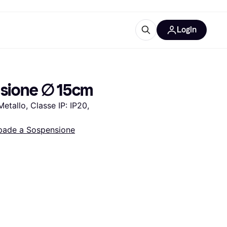
Login
Approfondimenti
ure per ufficio
re
Cos'è Klarna?
sione ∅ 15cm
etallo, Classe IP: IP20, 
ade a Sospensione
categorie