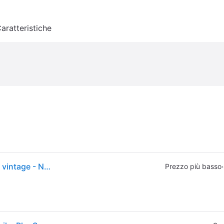
aratteristiche
Lampada a sospensione Gubi Grasshopper in rosso vintage - Nuova e mai utilizzata, con confezione originale
·
Prezzo più basso