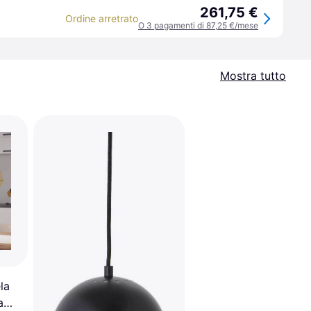
261,75 €
Ordine arretrato
O 3 pagamenti di 87,25 €/mese
Mostra tutto
la
a