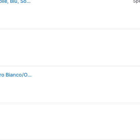
GUBI Lampada a sospensione Gräshoppa, dimmerabile, Blu, Soggiorno / Sala da pranzo, Metallo, Design, Lampada a sospensione
Spe
Gräshoppa Lampada a Sospensione Lucido Alabastro Bianco/Ottone - GUBI - Soggiorno - Metallo