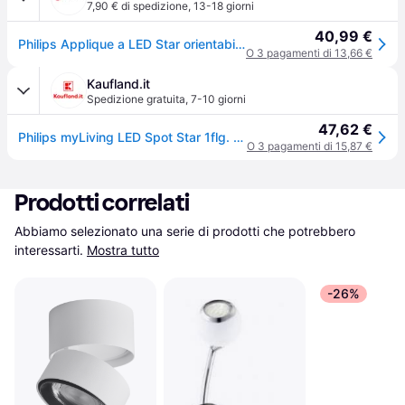
7,90 € di spedizione
,
13-18 giorni
40,99 €
Philips Applique a LED Star orientabile bianco STAR, Bianco / Opale, Soggiorno / Sala da pranzo, Alluminio, Moderno
O 3 pagamenti di 13,66 €
Kaufland.it
Spedizione gratuita
,
7-10 giorni
47,62 €
Philips myLiving LED Spot Star 1flg. 500lm, bianco
O 3 pagamenti di 15,87 €
Prodotti correlati
Abbiamo selezionato una serie di prodotti che potrebbero 
interessarti.
Mostra tutto
-26%