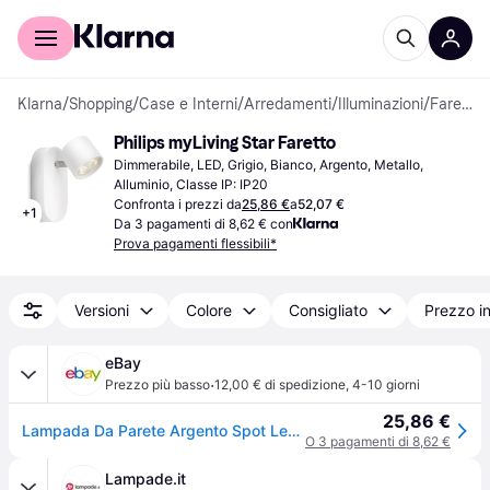
Per il tuo shopping
Per le aziende
Klarna
/
Shopping
/
Case e Interni
/
Arredamenti
/
Illuminazioni
/
Faretti
Philips myLiving Star Faretto
Dimmerabile, LED, Grigio, Bianco, Argento, Metallo, 
Alluminio, Classe IP: IP20
Confronta i prezzi da
25,86 €
a
52,07 €
+
1
Da 3 pagamenti di 8,62 € con
Prova pagamenti flessibili*
Versioni
Colore
Consigliato
Prezzo i
eBay
·
Prezzo più basso
12,00 € di spedizione
,
4-10 giorni
25,86 €
Lampada Da Parete Argento Spot Led 4w 270lm Ip20 915004146001
O 3 pagamenti di 8,62 €
Lampade.it