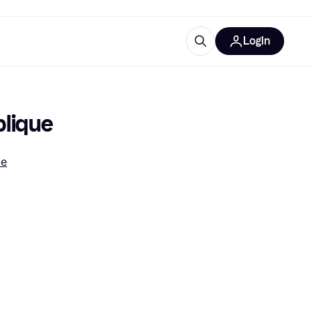
Login
Approfondimenti
ure per ufficio
re
Cos'è Klarna?
plique
ue
categorie