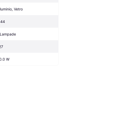
lluminio, Vetro
P44
 Lampade
27
0.0 W