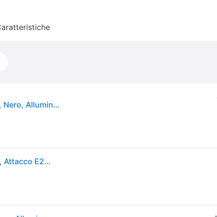
aratteristiche
Philips Applique da esterni Buzzard, dimmerabile, Nero, Alluminio, Vintage, Applique da esterni
Philips LED Lampada da Parete Buzzard, per Esterni, Attacco E27, Nero