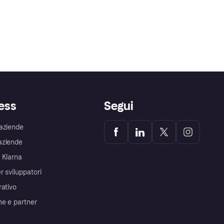
ess
Segui
aziende
aziende
 Klarna
r sviluppatori
rativo
me e partner