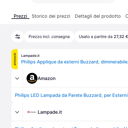
Prezzi
Storico dei prezzi
Dettagli del prodotto
C
Prezzo incl. consegna
Usato a partire da
27,32 €
annuncio
Lampade.it
Amazon
Lampade.it