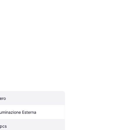
ero
lluminazione Esterna
 pcs