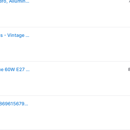
Philips Applique da esterni Buzzard, dimmerabile, Nero, Alluminio, Vintage, Applique da esterni
myGarden Buzzard applique da esterno nera - Philips - Vintage - Metallo - Singola lampadina
Philips by Signify Philips myGarden Buzzard Applique 60W E27 Senza lampadina
8
Philips LED Buzzard Wandleuchte 1x60W 230V 8718696156797 Lampada da parete Lampada ad incandescenza E27 Nero