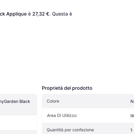
ck Applique
 è 
27,32 €
. Questa è 
Proprietà del prodotto
Colore
myGarden Black 
N
Area Di Utilizzo
I
Quantità per confezione
1