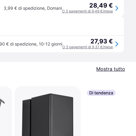
28,49 €
3,99 € di spedizione
,
Domani
O 3 pagamenti di 9,49 €/mese
27,93 €
90 € di spedizione
,
10-12 giorni
O 3 pagamenti di 9,31 €/mese
Mostra tutto
Di tendenza