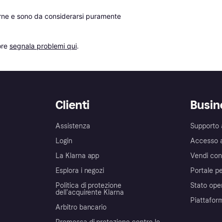
erne e sono da considerarsi puramente 
re 
segnala problemi qui
.
Clienti
Busin
Assistenza
Supporto 
Login
Accesso 
La Klarna app
Vendi con
Esplora i negozi
Portale pe
Politica di protezione
Stato ope
dell'acquirente Klarna
Piattafor
Arbitro bancario