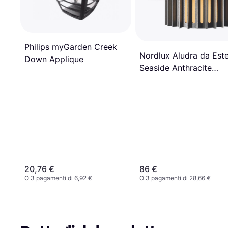
Philips myGarden Creek
Nordlux Aludra da Est
Down Applique
Seaside Anthracite
Wandleuchte IP54 E27
Applique
20,76 €
86 €
O 3 pagamenti di 6,92 €
O 3 pagamenti di 28,66 €