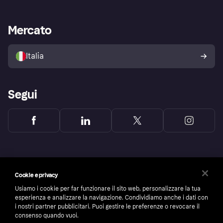
le frodi
Supporto aziende
Portale per sviluppatori
La Klarna app
Impostazioni sulla privacy
Accesso aziende
Stato operativo
Mercato
Esplora i negozi
Il tuo diritto di recesso
Vendi con Klarna
Piattaforme e partner
Politica di protezione
dell'acquirente Klarna
Italia
Segui
Cookie e privacy
Usiamo i cookie per far funzionare il sito web, personalizzare la tua
esperienza e analizzare la navigazione. Condividiamo anche i dati con
i nostri partner pubblicitari. Puoi gestire le preferenze o revocare il
consenso quando vuoi.