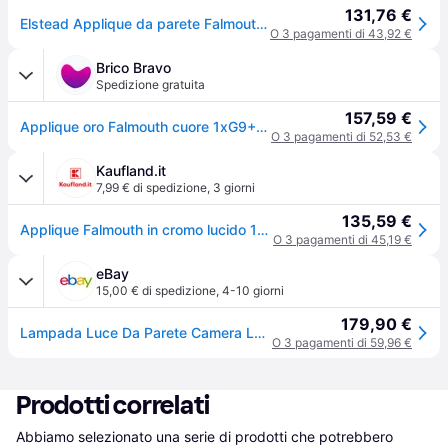
131,76 €
Elstead Applique da parete Falmouth, Ottone / Oro, Soggiorno / Sala da pranzo, Tessuto / Stoffa / Seta, Moderno, Applique
O 3 pagamenti di 43,92 €
Brico Bravo
Spedizione gratuita
157,59 €
Applique oro Falmouth cuore 1xG9+LED 1W IP44 Elstead
O 3 pagamenti di 52,53 €
Kaufland.it
7,99 € di spedizione
,
3 giorni
135,59 €
Applique Falmouth in cromo lucido 1xG9x3W metallo, dimensioni: 42,4x22x16,4 cm, IP44, Elstead
O 3 pagamenti di 45,19 €
eBay
15,00 € di spedizione
,
4-10 giorni
179,90 €
Lampada Luce Da Parete Camera Letto Cuore Cromo Tessuto Nero Led
O 3 pagamenti di 59,96 €
Prodotti correlati
Abbiamo selezionato una serie di prodotti che potrebbero 