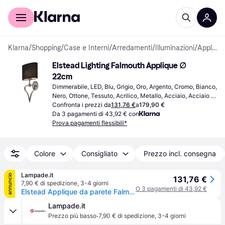
Per il tuo shopping
Per le aziende
Klarna
/
Shopping
/
Case e Interni
/
Arredamenti
/
Illuminazioni
/
Applique
Elstead Lighting Falmouth Applique ∅ 
22cm
Dimmerabile, LED, Blu, Grigio, Oro, Argento, Cromo, Bianco, 
Nero, Ottone, Tessuto, Acrilico, Metallo, Acciaio, Acciaio 
inossidabile, Cromo, Classe IP: IP20, IP44, Attacco 
Confronta i prezzi da
131,76 €
a
179,90 €
Lampada: G9
Da 3 pagamenti di 43,92 € con
Prova pagamenti flessibili*
Colore
Consigliato
Prezzo incl. consegna
Lampade.it
annuncio
131,76 €
7,90 € di spedizione
,
3-4 giorni
O 3 pagamenti di 43,92 €
Elstead Applique da parete Falmouth, Ottone / Oro, Soggiorno / Sala da pranzo, Tessuto / Stoffa / Seta, Moderno, Applique
Lampade.it
·
Prezzo più basso
7,90 € di spedizione
,
3-4 giorni