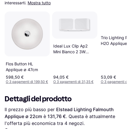
interessarti.
Mostra tutto
Trio Lighting P
H2O Applique
Ideal Lux Clip Ap2
Mini Bianco 2 3W
3000K Applique
Flos Button HL
Applique ∅ 47cm
598,50 €
94,05 €
53,09 €
O 3 pagamenti di 199,50 €
O 3 pagamenti di 31,35 €
O 3 pagamenti di 
Dettagli del prodotto
Il prezzo più basso per 
Elstead Lighting Falmouth 
Applique ∅ 22cm
 è 
131,76 €
. Questa è attualmente 
l'offerta più economica tra 
4
 negozi.