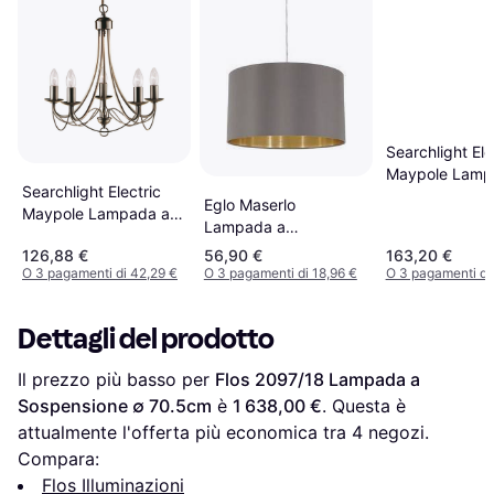
Searchlight Ele
Maypole Lamp
Searchlight Electric
Sospensione 
Eglo Maserlo
Maypole Lampada a
Lampada a
Sospensione ∅ 46cm
Sospensione ∅ 38cm
126,88 €
56,90 €
163,20 €
O 3 pagamenti di 42,29 €
O 3 pagamenti di 18,96 €
O 3 pagamenti di
Dettagli del prodotto
Il prezzo più basso per 
Flos 2097/18 Lampada a 
Sospensione ∅ 70.5cm
 è 
1 638,00 €
. Questa è 
attualmente l'offerta più economica tra 
4
 negozi.
Compara:
Flos Illuminazioni