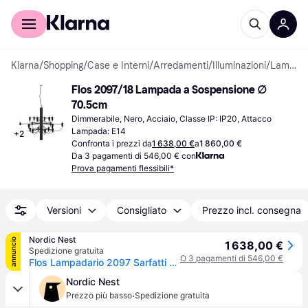
Per il tuo shopping
Per le aziende
Klarna
/
Shopping
/
Case e Interni
/
Arredamenti
/
Illuminazioni
/
Lampade a Sospensione
Flos 2097/18 Lampada a Sospensione ∅ 
70.5cm
Dimmerabile, Nero, Acciaio, Classe IP: IP20, Attacco 
Lampada: E14
+
2
Confronta i prezzi da
1 638,00 €
a
1 860,00 €
Da 3 pagamenti di 546,00 € con
Prova pagamenti flessibili*
Versioni
Consigliato
Prezzo incl. consegna
Nordic Nest
annuncio
1 638,00 €
Spedizione gratuita
O 3 pagamenti di 546,00 €
Flos Lampadario 2097 Sarfatti Nero opaco 18 lampade
Nordic Nest
·
Prezzo più basso
Spedizione gratuita