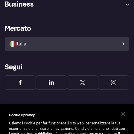
Business
Login
Promessa di protezione contro
le frodi
Supporto aziende
Portale per sviluppatori
La Klarna app
Impostazioni sulla privacy
Accesso aziende
Stato operativo
Mercato
Esplora i negozi
Il tuo diritto di recesso
Vendi con Klarna
Piattaforme e partner
Politica di protezione
dell'acquirente Klarna
Italia
Segui
Cookie e privacy
Usiamo i cookie per far funzionare il sito web, personalizzare la tua
esperienza e analizzare la navigazione. Condividiamo anche i dati con